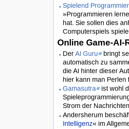
Spielend Programmie
»Programmieren lernen
hat. Sie sollen dies 
Computerspiels spiele
Online Game-AI-
Der
AI Guru
bringt se
automatisch zu sammel
die AI hinter dieser Au
hier kann man Perlen 
Gamasutra
ist wohl 
Spieleprogrammierung
Strom der Nachrichten
Andersherum beschäfti
Intelligenz
« im Allgem