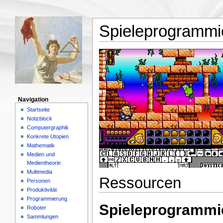
Spieleprogrammi
Navigation
Startseite
Notizblock
Computergraphik
Konkrete Utopien
Mathematik
Medien und
Medientheorie
Multimedia
Ressourcen
Personen
Produktivität
Programmierung
Spieleprogrammi
Roboter
Sammlungen