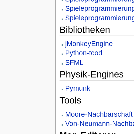
Spieleprogrammierung
Spieleprogrammierung
Bibliotheken
jMonkeyEngine
Python-tcod
SFML
Physik-Engines
Pymunk
Tools
Moore-Nachbarschaft
Von-Neumann-Nachba