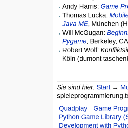
Andy Harris:
Game Pr
Thomas Lucka:
Mobil
Java ME
, München (H
Will McGugan:
Beginn
Pygame
, Berkeley, C
Robert Wolf:
Konflikts
Köln (dumont taschen
Sie sind hier:
Start
→
Mu
spieleprogrammierung.t
Quadplay
Game Prog
Python Game Library 
Development with Pyt