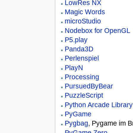
LowRes NX
Magic Words
microStudio
Nodebox for OpenGL
P5.play
Panda3D
Perlenspiel
PlayN
Processing
PursuedByBear
PuzzleScript
Python Arcade Library
PyGame
Pygbag
, Pygame im B
PyGame Zero