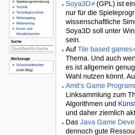
Soya3D
(GPL) ist ei
Spieleprogrammierung
Technik
nur für die Spielepro
Technikgeschichte
Webmapping
wissenschaftliche Simu
Webworking
Soya3D soll unter Wi
Kunst- und
Wunderkammer
sein.
Suche
Auf
Tile based games
Thema. Und auch wen
Werkzeuge
Schockwellenreiter
es ist allgemein genug
(mein Blog)
Wahl nutzen könnt. Au
Amit’s Game Programm
Linksammlung zum Th
Algorithmen und
Künst
und daher ziemlich akt
Das
Java Game Devel
dennoch gute Ressour