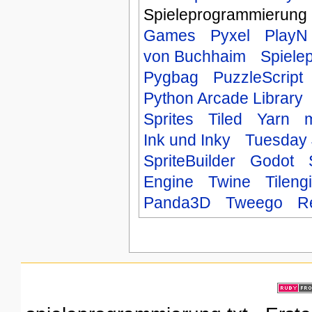
Spieleprogrammierung
Games
Pyxel
PlayN
von Buchhaim
Spiele
Pygbag
PuzzleScript
Python Arcade Library
Sprites
Tiled
Yarn
m
Ink und Inky
Tuesday 
SpriteBuilder
Godot
Engine
Twine
Tileng
Panda3D
Tweego
R