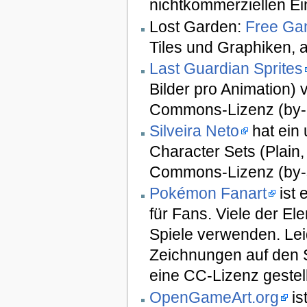
nichtkommerziellen Ei
Lost Garden:
Free Ga
Tiles und Graphiken, 
Last Guardian Sprites
Bilder pro Animation) 
Commons-Lizenz (by-
Silveira Neto
hat ein
Character Sets (Plain,
Commons-Lizenz (by-sa
Pokémon Fanart
ist 
für Fans. Viele der El
Spiele verwenden. Leid
Zeichnungen auf den S
eine CC-Lizenz gestell
OpenGameArt.org
is