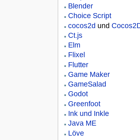
Blender
Choice Script
cocos2d
und
Cocos2D
Ct.js
Elm
Flixel
Flutter
Game Maker
GameSalad
Godot
Greenfoot
Ink und Inkle
Java ME
Löve