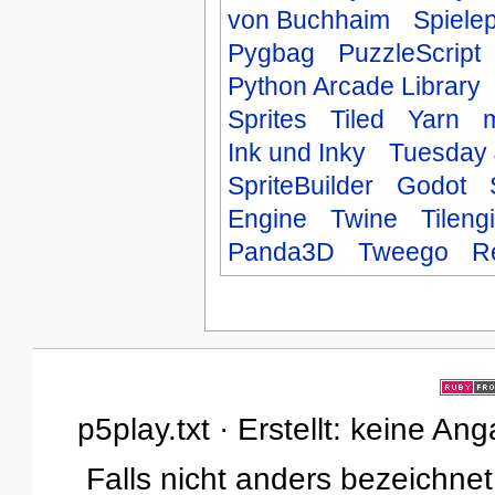
von Buchhaim
Spiele
Pygbag
PuzzleScript
Python Arcade Library
Sprites
Tiled
Yarn
m
Ink und Inky
Tuesday 
SpriteBuilder
Godot
Engine
Twine
Tileng
Panda3D
Tweego
R
p5play.txt · Erstellt: keine A
Falls nicht anders bezeichnet,