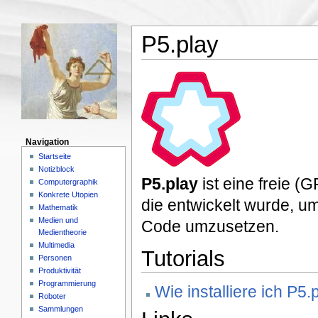
P5.play
Navigation
Startseite
Notizblock
P5.play
ist eine freie (G
Computergraphik
Konkrete Utopien
die entwickelt wurde, u
Mathematik
Medien und
Code umzusetzen.
Medientheorie
Multimedia
Tutorials
Personen
Produktivität
Programmierung
Wie installiere ich P
Roboter
Sammlungen