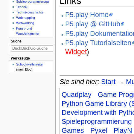
Links
Spieleprogrammierung
Technik
Technikgeschichte
P5.play Home
Webmapping
P5.play @ GitHub
Webworking
Kunst- und
P5.play Dokumentatio
Wunderkammer
P5.play Tutorialseiten
Suche
Widget
)
Werkzeuge
Schockwellenreiter
(mein Blog)
Sie sind hier:
Start
→
Mu
Quadplay
Game Prog
Python Game Library 
Development with Pyt
Spieleprogrammierung
Games
Pyxel
PlayN