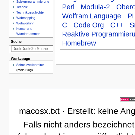
Spieleprogrammierung
Perl
Modula-2
Ober
Technik
Technikgeschichte
Wolfram Language
P
Webmapping
C
Code Org
C++
S
Webworking
Kunst- und
Reaktive Programmier
Wunderkammer
Homebrew
Suche
Werkzeuge
Schockwellenreiter
(mein Blog)
macosx.txt · Erstellt: keine A
Falls nicht anders bezeichnet,