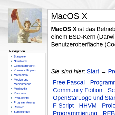
MacOS X
MacOS X
ist das Betrie
einem BSD-Kern (Darwin
Benutzeroberfläche (Coc
Navigation
Startseite
Notizblock
Computergraphik
Sie sind hier:
Start
→
Pr
Konkrete Utopien
Mathematik
Medien und
Free Pascal
Programm
Medientheorie
Community Edition
Sc
Multimedia
Personen
OpenStarLogo und Sta
Produktivität
Programmierung
F-Script
HHVM
Prol
Roboter
Programmierung
REB
Sammlungen