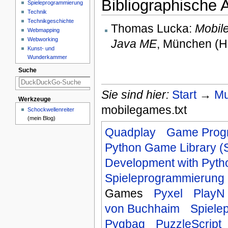
Bibliographische
Spieleprogrammierung
Technik
Technikgeschichte
Thomas Lucka:
Mobil
Webmapping
Webworking
Java ME
, München (H
Kunst- und
Wunderkammer
Suche
Sie sind hier:
Start
→
Mu
Werkzeuge
mobilegames.txt
Schockwellenreiter
(mein Blog)
Quadplay
Game Prog
Python Game Library 
Development with Pyt
Spieleprogrammierung
Games
Pyxel
PlayN
von Buchhaim
Spiele
Pygbag
PuzzleScript