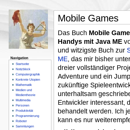
Mobile Games
Das Buch
Mobile Game
Handys mit Java ME
v
und witzigste Buch zur
ME
, das mir bisher unt
Navigation
Startseite
dreier vollständiger Pro
Notizblock
Computergraphik
Adventure und ein Jump-
Konkrete Utopien
zukünftige Spieleentwic
Mathematik
Medien und
unterhaltsam geschriebe
Medientheorie
Multimedia
Entwickler interessant,
Personen
behandelt werden. Ich j
Produktivität
Programmierung
kann es nur weiterempf
Roboter
Sammlungen