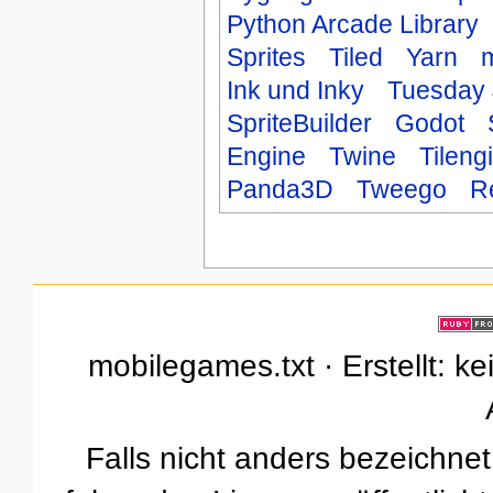
Python Arcade Library
Sprites
Tiled
Yarn
m
Ink und Inky
Tuesday 
SpriteBuilder
Godot
Engine
Twine
Tileng
Panda3D
Tweego
R
mobilegames.txt · Erstellt: k
Falls nicht anders bezeichnet,