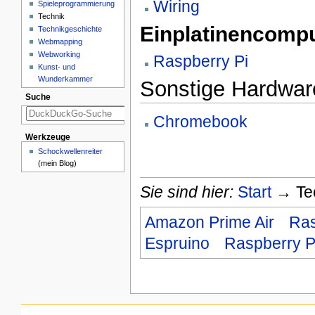
Wiring
Spieleprogrammierung
Technik
Einplatinencomp
Technikgeschichte
Webmapping
Webworking
Raspberry Pi
Kunst- und
Wunderkammer
Sonstige Hardwar
Suche
Chromebook
Werkzeuge
Schockwellenreiter
(mein Blog)
Sie sind hier:
Start
→ Tec
Amazon Prime Air
Ras
Espruino
Raspberry P