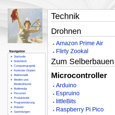
Technik
Drohnen
Amazon Prime Air
Flirty Zookal
Navigation
Startseite
Zum Selberbauen
Notizblock
Computergraphik
Konkrete Utopien
Microcontroller
Mathematik
Medien und
Arduino
Medientheorie
Multimedia
Espruino
Personen
Produktivität
littleBits
Programmierung
Roboter
Raspberry Pi Pico
Sammlungen