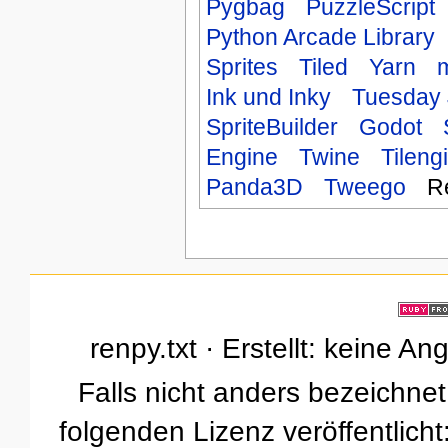
Pygbag
PuzzleScript
Python Arcade Library
Sprites
Tiled
Yarn
m
Ink und Inky
Tuesday 
SpriteBuilder
Godot
Engine
Twine
Tileng
Panda3D
Tweego
R
renpy.txt · Erstellt: keine A
Falls nicht anders bezeichnet,
folgenden Lizenz veröffentlicht