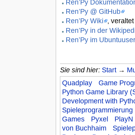
Ren’Py Dokumentatio
Ren’Py @ GitHub
Ren’Py Wiki
, veraltet
Ren’Py in der Wikiped
Ren’Py im Ubuntuuser
Sie sind hier:
Start
→
Mu
Quadplay
Game Prog
Python Game Library 
Development with Pyt
Spieleprogrammierung
Games
Pyxel
PlayN
von Buchhaim
Spiele