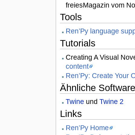
freiesMagazin vom N
Tools
Ren’Py language supp
Tutorials
Creating A Visual Nov
content
Ren’Py: Create Your 
Ähnliche Software
Twine
und
Twine 2
Links
Ren’Py Home