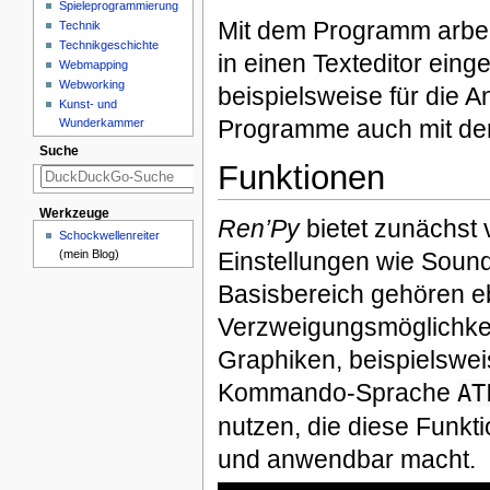
Spieleprogrammierung
Mit dem Programm arbei
Technik
Technikgeschichte
in einen Texteditor ei
Webmapping
Webworking
beispielsweise für die A
Kunst- und
Programme auch mit de
Wunderkammer
Suche
Funktionen
Werkzeuge
Ren’Py
bietet zunächst 
Schockwellenreiter
(mein Blog)
Einstellungen wie Sound
Basisbereich gehören eb
Verzweigungsmöglichkei
Graphiken, beispielsweis
Kommando-Sprache
AT
nutzen, die diese Funkti
und anwendbar macht.