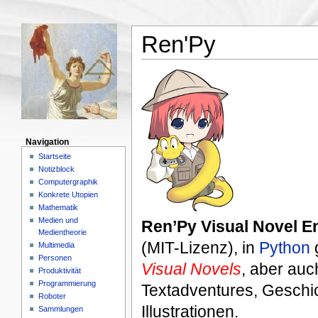
Ren'Py
Navigation
Startseite
Notizblock
Computergraphik
Konkrete Utopien
Mathematik
Medien und
Ren’Py Visual Novel E
Medientheorie
(MIT-Lizenz), in
Python
g
Multimedia
Personen
Visual Novels
, aber auc
Produktivität
Programmierung
Textadventures, Geschic
Roboter
Illustrationen.
Sammlungen