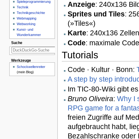
Spieleprogrammierung
Anzeige
: 240x136 Bil
Technik
Sprites und Tiles
: 25
Technikgeschichte
Webmapping
(»Tiles«)
Webworking
Kunst- und
Karte
: 240x136 Zelle
Wunderkammer
Code
: maximale Code
Suche
Tutorials
Werkzeuge
Schockwellenreiter
Code · Kultur · Bonn:
(mein Blog)
A step by step introdu
Im TIC-80-Wiki gibt e
Bruno Oliveira
:
Why I 
RPG game for a fanta
freien Zugriffe auf M
aufgebraucht habt, lie
Bezahlschranke oder 