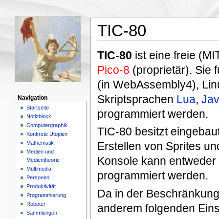
TIC-80
TIC-80
ist eine freie (M
Pico-8
(proprietär). Sie
(in WebAssembly4), Li
Skriptsprachen
Lua
,
Jav
Navigation
Startseite
programmiert werden.
Notizblock
Computergraphik
TIC-80 besitzt eingeb
Konkrete Utopien
Mathematik
Erstellen von Sprites u
Medien und
Konsole kann entweder 
Medientheorie
Multimedia
programmiert werden.
Personen
Produktivität
Da in der Beschränkung d
Programmierung
Roboter
anderem folgenden Ein
Sammlungen