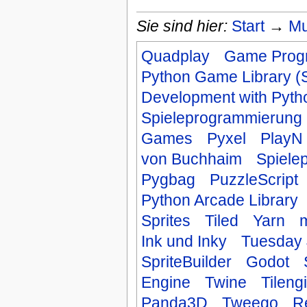
Sie sind hier:
Start
→
Mu
Quadplay
Game Prog
Python Game Library 
Development with Pyt
Spieleprogrammierung
Games
Pyxel
PlayN
von Buchhaim
Spiele
Pygbag
PuzzleScript
Python Arcade Library
Sprites
Tiled
Yarn
m
Ink und Inky
Tuesday 
SpriteBuilder
Godot
Engine
Twine
Tileng
Panda3D
Tweego
R