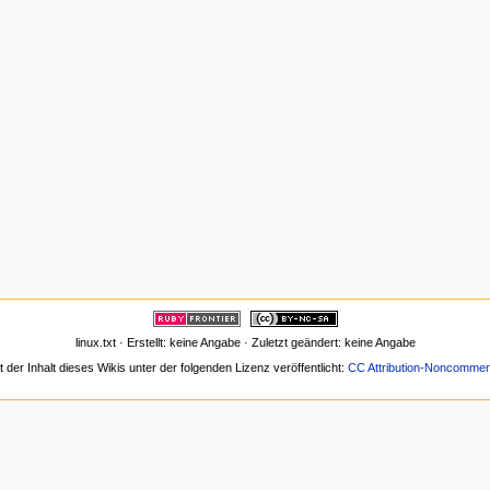
linux.txt · Erstellt: keine Angabe · Zuletzt geändert: keine Angabe
t der Inhalt dieses Wikis unter der folgenden Lizenz veröffentlicht:
CC Attribution-Noncommerc