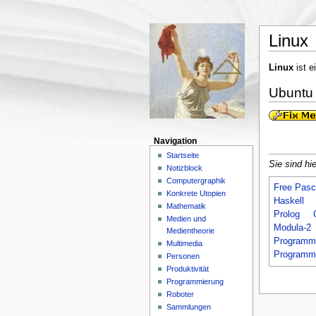
Linux
Linux
ist e
Ubuntu
Navigation
Startseite
Sie sind hie
Notizblock
Computergraphik
Free Pasc
Konkrete Utopien
Haskell
Mathematik
Prolog
Medien und
Modula-2
Medientheorie
Programm
Multimedia
Programm
Personen
Produktivität
Programmierung
Roboter
Sammlungen