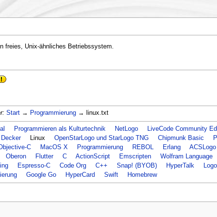
in freies, Unix-ähnliches Betriebssystem.
r:
Start
→
Programmierung
→ linux.txt
al
Programmieren als Kulturtechnik
NetLogo
LiveCode Community Edi
Decker
Linux
OpenStarLogo und StarLogo TNG
Chipmunk Basic
P
Objective-C
MacOS X
Programmierung
REBOL
Erlang
ACSLogo
Oberon
Flutter
C
ActionScript
Emscripten
Wolfram Language
ing
Espresso-C
Code Org
C++
Snap! (BYOB)
HyperTalk
Logo
ierung
Google Go
HyperCard
Swift
Homebrew