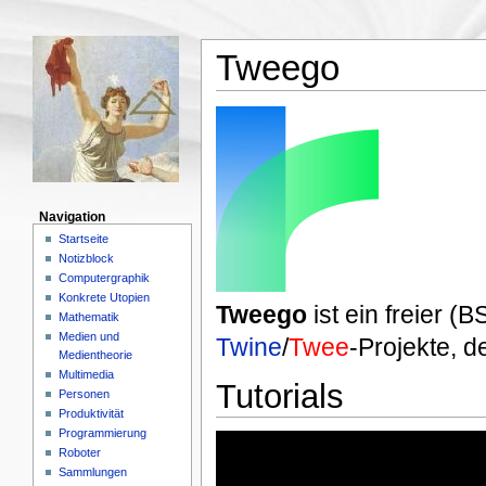
Tweego
Navigation
Startseite
Notizblock
Computergraphik
Konkrete Utopien
Tweego
ist ein freier 
Mathematik
Medien und
Twine
/
Twee
-Projekte, d
Medientheorie
Multimedia
Tutorials
Personen
Produktivität
Programmierung
Roboter
Sammlungen