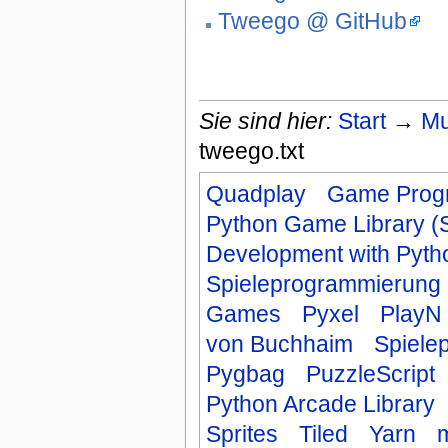
Tweego @ GitHub
Sie sind hier:
Start
→
Mu
tweego.txt
Quadplay
Game Prog
Python Game Library 
Development with Pyt
Spieleprogrammierung
Games
Pyxel
PlayN
von Buchhaim
Spiele
Pygbag
PuzzleScript
Python Arcade Library
Sprites
Tiled
Yarn
m