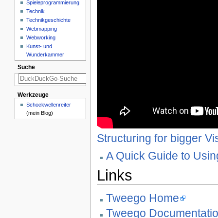
Spieleprogrammierung
Technik
Technikgeschichte
Webmapping
Webworking
Kunst- und
Wunderkammer
Suche
Werkzeuge
Schockwellenreiter
(mein Blog)
Structuring for bigger V
A Quick Guide to Usi
Links
Tweego Home
Tweego Documentati