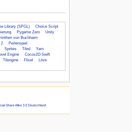
e Library (SPGL)
Choice Script
ierung
Pygame Zero
Unity
yrinthen von Buchhaim
 2
Perlenspiel
Sprites
Tiled
Yarn
ovel Engine
Cocos2D-Swift
Tilengine
Flixel
Löve
ial-Share Alike 3.0 Deutschland