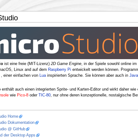
Studio
io
ist eine freie (MIT-Lizenz)
2D Game Engine
, in der Spiele sowohl online i
macOS, Linux and auf dem
Raspberry Pi
entwickelt werden können. Programmie
, einer einfachen von
Lua
inspirierten Sprache. Sie können aber auch in
Java
 enthält auch einen integrierten Sprite- und Karten-Editor und wirkt daher wi
nsole
wie
Pico-8
oder
TIC-80
, nur ohne deren konzeptionelle, nostalgische B
udio Home
udio Dokumentation
udio @ GitHub
d der Desktop Apps