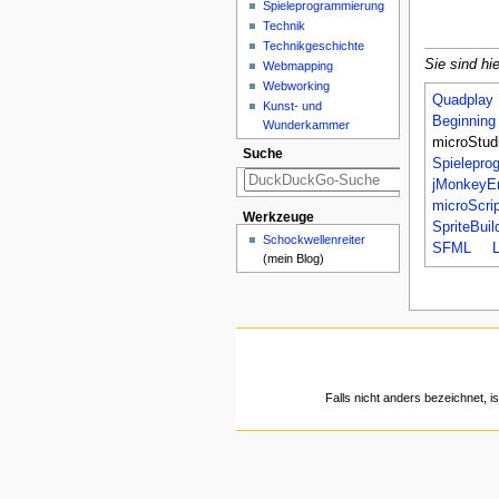
Spieleprogrammierung
Technik
Technikgeschichte
Sie sind hie
Webmapping
Webworking
Quadplay
Kunst- und
Beginning
Wunderkammer
microStud
Suche
Spielepro
jMonkeyE
microScrip
Werkzeuge
SpriteBuil
Schockwellenreiter
SFML
(mein Blog)
Falls nicht anders bezeichnet, is