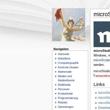
micro
Navigation
microStud
Startseite
Windows, 
Notizblock
microScript
Computergraphik
werden.
Konkrete Utopien
microStudio
Mathematik
Fantasieko
Medien und
Medientheorie
Links
Multimedia
Personen
microSt
Produktivität
microSt
Programmierung
Roboter
microSt
Sammlungen
Downloa