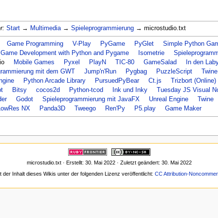
r:
Start
→
Multimedia
→
Spieleprogrammierung
→ microstudio.txt
Game Programming
V-Play
PyGame
PyGlet
Simple Python Gam
 Game Development with Python and Pygame
Isometrie
Spieleprogramm
io
Mobile Games
Pyxel
PlayN
TIC-80
GameSalad
In den Lab
grammierung mit dem GWT
Jump'n'Run
Pygbag
PuzzleScript
Twine
ngine
Python Arcade Library
PursuedPyBear
Ct.js
Trizbort (Online)
t
Bitsy
cocos2d
Python-tcod
Ink und Inky
Tuesday JS Visual N
der
Godot
Spieleprogrammierung mit JavaFX
Unreal Engine
Twine
LowRes NX
Panda3D
Tweego
Ren'Py
P5.play
Game Maker
microstudio.txt · Erstellt: 30. Mai 2022 · Zuletzt geändert: 30. Mai 2022
t der Inhalt dieses Wikis unter der folgenden Lizenz veröffentlicht:
CC Attribution-Noncommerc