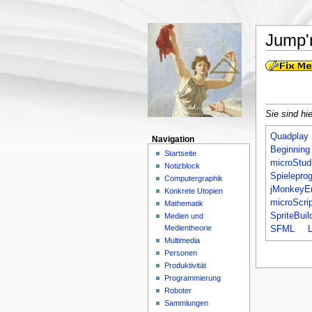
Jump'
Sie sind hie
Quadplay
Navigation
Beginning
Startseite
microStud
Notizblock
Spielepro
Computergraphik
jMonkeyE
Konkrete Utopien
microScrip
Mathematik
SpriteBuil
Medien und
Medientheorie
SFML
Multimedia
Personen
Produktivität
Programmierung
Roboter
Sammlungen