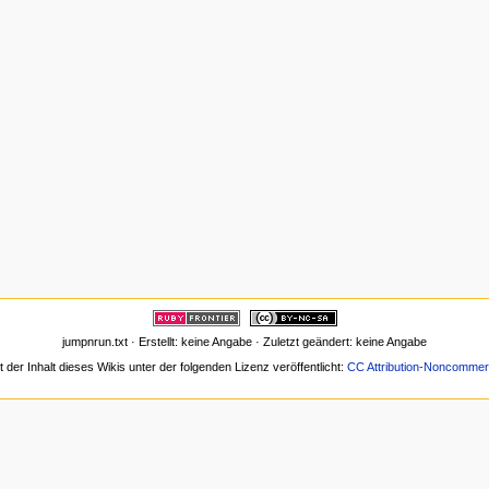
jumpnrun.txt · Erstellt: keine Angabe · Zuletzt geändert: keine Angabe
t der Inhalt dieses Wikis unter der folgenden Lizenz veröffentlicht:
CC Attribution-Noncommerc