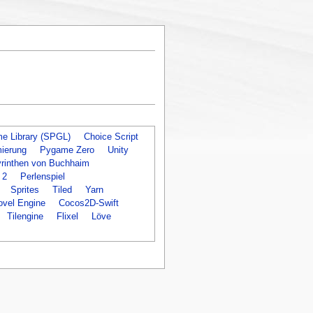
e Library (SPGL)
Choice Script
ierung
Pygame Zero
Unity
yrinthen von Buchhaim
 2
Perlenspiel
Sprites
Tiled
Yarn
ovel Engine
Cocos2D-Swift
Tilengine
Flixel
Löve