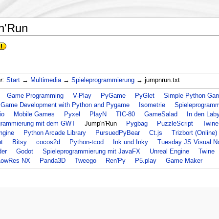
n'Run
r:
Start
→
Multimedia
→
Spieleprogrammierung
→ jumpnrun.txt
Game Programming
V-Play
PyGame
PyGlet
Simple Python Gam
 Game Development with Python and Pygame
Isometrie
Spieleprogramm
io
Mobile Games
Pyxel
PlayN
TIC-80
GameSalad
In den Lab
grammierung mit dem GWT
Jump'n'Run
Pygbag
PuzzleScript
Twine
ngine
Python Arcade Library
PursuedPyBear
Ct.js
Trizbort (Online)
t
Bitsy
cocos2d
Python-tcod
Ink und Inky
Tuesday JS Visual N
der
Godot
Spieleprogrammierung mit JavaFX
Unreal Engine
Twine
LowRes NX
Panda3D
Tweego
Ren'Py
P5.play
Game Maker