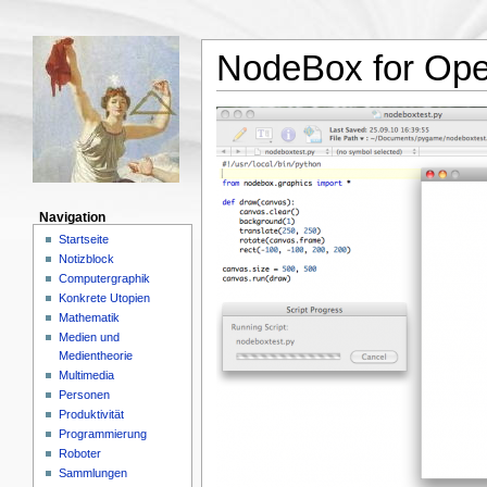
NodeBox for Op
Navigation
Startseite
Notizblock
Computergraphik
Konkrete Utopien
Mathematik
Medien und
Medientheorie
Multimedia
Personen
Produktivität
Programmierung
Roboter
Sammlungen