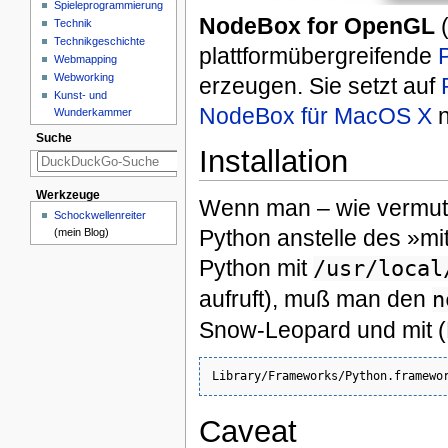
Spieleprogrammierung
NodeBox for OpenGL
(
Technik
Technikgeschichte
plattformübergreifende
Webmapping
Webworking
erzeugen. Sie setzt auf
Kunst- und
NodeBox für MacOS X
n
Wunderkammer
Suche
Installation
Werkzeuge
Wenn man – wie vermutl
Schockwellenreiter
Python anstelle des »mit
(mein Blog)
Python mit
/usr/local
aufruft), muß man den
n
Snow-Leopard und mit (
Caveat