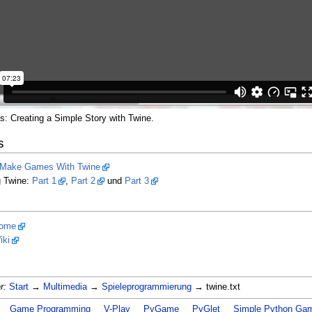
s: Creating a Simple Story with Twine.
s
Make Games With Twine
g Twine:
Part 1
,
Part 2
und
Part 3
Home
iki
r:
Start
→
Multimedia
→
Spieleprogrammierung
→ twine.txt
Game Programming
V-Play
PyGame
PyGlet
Simple Python Gam