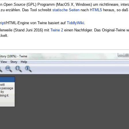
in
Open Source
(GPL) Programm (MacOS X, Windows) um nichtlineare, inter
zu erzählen. Das Tool schreibt
statische Seiten
nach
HTML5
heraus, so daß 
ipt
/HTML-Engine von Twine basiert auf
TiddlyWiki
.
tlerweile (Stand Juni 2016) mit
Twine 2
einen Nachfolger. Das Original-Twine 
ckelt.