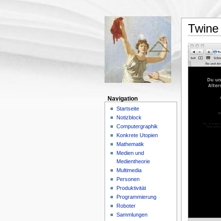
Twine
Navigation
Startseite
Notizblock
Computergraphik
Konkrete Utopien
Mathematik
Medien und
Medientheorie
Multimedia
Personen
Produktivität
Programmierung
Roboter
Sammlungen