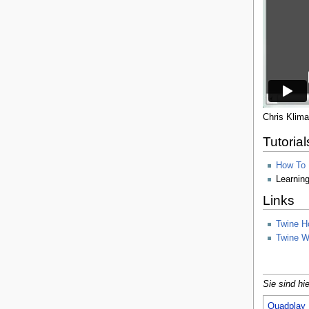
Chris Klima
Tutorial
How To 
Learnin
Links
Twine 
Twine W
Sie sind hie
Quadplay