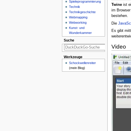
Spieleprogrammierung
Twine
ist e
Technik
im Browser 
Technikgeschichte
bestehen.
Webmapping
Webworking
Die
JavaScr
Kunst- und
Es gibt mit
Wunderkammer
weiterentwi
Suche
Video
Werkzeuge
Schockwellenreiter
(mein Blog)