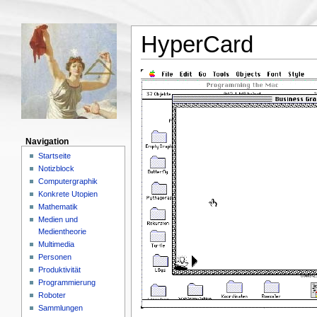
HyperCard
Navigation
Startseite
Notizblock
Computergraphik
Konkrete Utopien
Mathematik
Medien und
Medientheorie
Multimedia
Personen
Produktivität
Programmierung
Roboter
Sammlungen