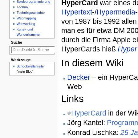
HyperCard
war eines de
Spieleprogrammierung
Technik
Hypertext
-/
Hypermedia
Technikgeschichte
Webmapping
von 1987 bis 1992 alle
Webworking
man es für etwa DM 200
Kunst- und
Wunderkammer
durch die Firma Apple e
Suche
HyperCards hieß
Hyper
In diesem Wiki
Werkzeuge
Schockwellenreiter
(mein Blog)
Decker
– ein HyperCa
Web
Links
HyperCard
in der Wi
Jörg Kantel:
Programm
Konrad Lischka:
25 Ja