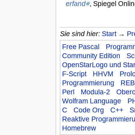
erfand
, Spiegel Onli
Sie sind hier:
Start
→
Pr
Free Pascal
Programm
Community Edition
Sc
OpenStarLogo und Sta
F-Script
HHVM
Prol
Programmierung
REB
Perl
Modula-2
Ober
Wolfram Language
P
C
Code Org
C++
S
Reaktive Programmier
Homebrew