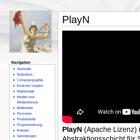
PlayN
Navigation
Startseite
Notizblock
Computergraphik
Konkrete Utopien
Mathematik
Medien und
Medientheorie
Multimedia
Personen
Produktivität
Programmierung
PlayN
(Apache Lizenz) 
Roboter
Sammlungen
Abstraktionsschicht für 