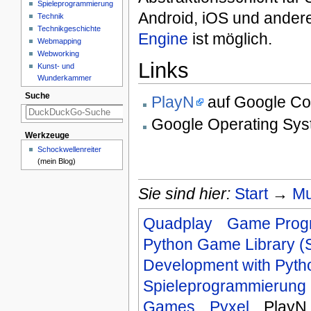
Spieleprogrammierung
Android, iOS und andere
Technik
Technikgeschichte
Engine
ist möglich.
Webmapping
Webworking
Links
Kunst- und
Wunderkammer
Suche
PlayN
auf Google C
Google Operating Sy
Werkzeuge
Schockwellenreiter
(mein Blog)
Sie sind hier:
Start
→
Mu
Quadplay
Game Prog
Python Game Library 
Development with Pyt
Spieleprogrammierung
Games
Pyxel
PlayN