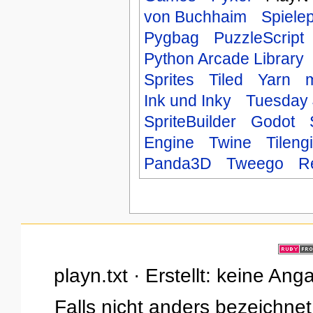
von Buchhaim
Spiele
Pygbag
PuzzleScript
Python Arcade Library
Sprites
Tiled
Yarn
m
Ink und Inky
Tuesday 
SpriteBuilder
Godot
Engine
Twine
Tileng
Panda3D
Tweego
R
playn.txt · Erstellt: keine An
Falls nicht anders bezeichnet,