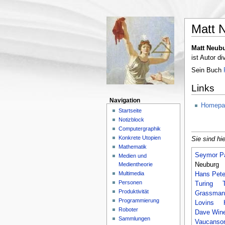
Matt 
Matt Neub
ist Autor d
Sein Buch
Links
Navigation
Homepag
Startseite
Notizblock
Computergraphik
Konkrete Utopien
Sie sind hie
Mathematik
Seymor Pa
Medien und
Medientheorie
Neuburg
Multimedia
Hans Pete
Personen
Turing
Produktivität
Grassman
Programmierung
Lovins
Roboter
Dave Wine
Sammlungen
Vaucanso