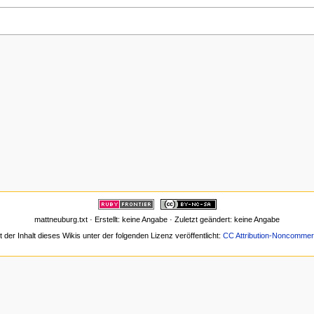
mattneuburg.txt · Erstellt: keine Angabe · Zuletzt geändert: keine Angabe
t der Inhalt dieses Wikis unter der folgenden Lizenz veröffentlicht:
CC Attribution-Noncommerc