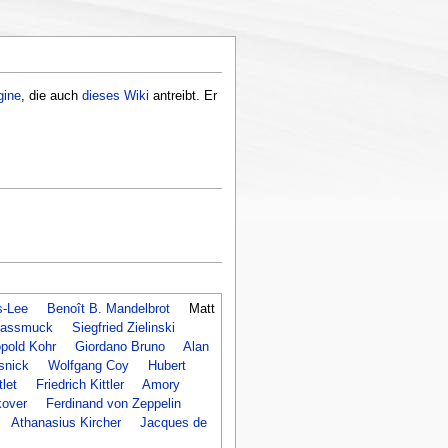
gine
, die auch
dieses Wiki
antreibt. Er
s-Lee
Benoît B. Mandelbrot
Matt
rassmuck
Siegfried Zielinski
pold Kohr
Giordano Bruno
Alan
snick
Wolfgang Coy
Hubert
let
Friedrich Kittler
Amory
kover
Ferdinand von Zeppelin
Athanasius Kircher
Jacques de