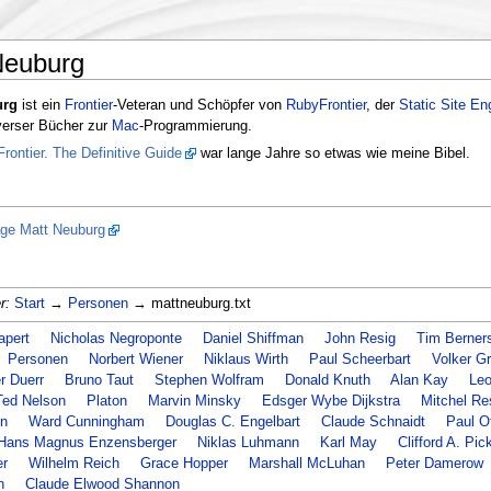
Neuburg
urg
ist ein
Frontier
-Veteran und Schöpfer von
RubyFrontier
, der
Static Site En
iverser Bücher zur
Mac
-Programmierung.
Frontier. The Definitive Guide
war lange Jahre so etwas wie meine Bibel.
e Matt Neuburg
r:
Start
→
Personen
→ mattneuburg.txt
pert
Nicholas Negroponte
Daniel Shiffman
John Resig
Tim Berner
Personen
Norbert Wiener
Niklaus Wirth
Paul Scheerbart
Volker G
r Duerr
Bruno Taut
Stephen Wolfram
Donald Knuth
Alan Kay
Leo
Ted Nelson
Platon
Marvin Minsky
Edsger Wybe Dijkstra
Mitchel Re
n
Ward Cunningham
Douglas C. Engelbart
Claude Schnaidt
Paul Ot
Hans Magnus Enzensberger
Niklas Luhmann
Karl May
Clifford A. Pic
r
Wilhelm Reich
Grace Hopper
Marshall McLuhan
Peter Damerow
n
Claude Elwood Shannon