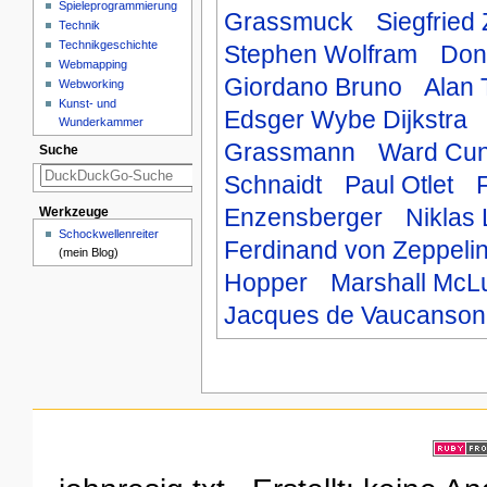
Spieleprogrammierung
Grassmuck
Siegfried 
Technik
Technikgeschichte
Stephen Wolfram
Don
Webmapping
Giordano Bruno
Alan 
Webworking
Kunst- und
Edsger Wybe Dijkstra
Wunderkammer
Grassmann
Ward Cu
Suche
Schnaidt
Paul Otlet
F
Enzensberger
Niklas
Werkzeuge
Schockwellenreiter
Ferdinand von Zeppeli
(mein Blog)
Hopper
Marshall McL
Jacques de Vaucanson