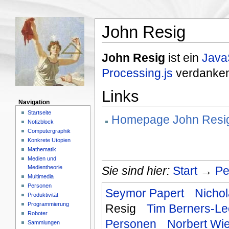
John Resig
John Resig
ist ein
Java
Processing.js
verdanken
Links
Navigation
Startseite
Homepage John Resi
Notizblock
Computergraphik
Konkrete Utopien
Mathematik
Medien und
Medientheorie
Sie sind hier:
Start
→
Pe
Multimedia
Personen
Seymor Papert
Nicho
Produktivität
Programmierung
Resig
Tim Berners-Le
Roboter
Personen
Norbert Wi
Sammlungen