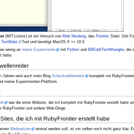
ier
(MIT-Lizenz) ist ein Versuch von
Matt Neuburg
, das
Frontier
Static Site F
n
TextMate 2
-Tool und benötigt MacOS X >= 10.5.
 an wenig an
meine Experimente
mit
Python
und
BBEdit
/
TextWrangler
, die
t hatte.
ellenreiter
en Jahren wird auch mein Blog
Schockwellenreiter
komplett mit RubyFrontier 
d meine Experimentier-Plattform.
t
tt
war die erste Website, die ich komplett mit RubyFrontier erstellt hatte u
ür RubyFrontier und andere Web-Dinge.
ites, die ich mit RubyFrontier erstellt habe
einen
Webnotizen
einmal werden soll, ist mir selber noch nicht ganz klar. E