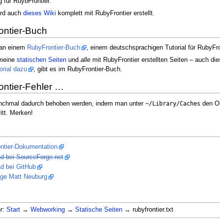
 für RuybFrontier.
ird auch
dieses Wiki
komplett mit RubyFrontier erstellt.
ntier-Buch
 an einem
RubyFrontier-Buch
, einem deutschsprachigen Tutorial für RubyFro
 meine
statischen Seiten
und
alle
mit RubyFrontier erstellten Seiten – auch die
orial dazu
, gibt es im RubyFrontier-Buch.
ntier-Fehler …
chmal dadurch behoben werden, indem man unter
~/Library/Caches
den O
itt. Merken!
ntier-Dokumentation
d bei SourceForge.net
d bei GitHub
e Matt Neuburg
r:
Start
→
Webworking
→
Statische Seiten
→ rubyfrontier.txt