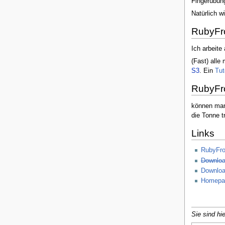
Fingerübung
Natürlich w
RubyFro
Ich arbeite
(Fast) alle
S3
. Ein
Tut
RubyFro
können man
die Tonne tr
Links
RubyFro
Downloa
Downloa
Homepag
Sie sind hie