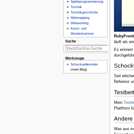
Spieleprogrammierung
Technik
Technikgeschichte
Webmapping
Webworking
Kunst- und
Wunderkammer
RubyFront
Suche
läuft als ei
Es erinnert
durchgeführ
Werkzeuge
Schockwellenreiter
Schockw
(mein Blog)
Seit etlich
Referenz un
Testbet
Mein
Testbe
Plattform f
Andere S
Was aus m