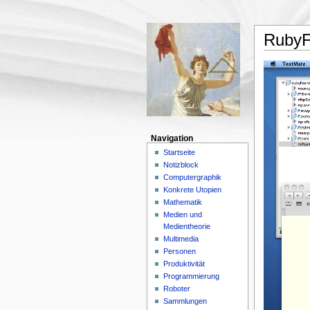
RubyF
Navigation
Startseite
Notizblock
Computergraphik
Konkrete Utopien
Mathematik
Medien und
Medientheorie
Multimedia
Personen
Produktivität
Programmierung
Roboter
Sammlungen