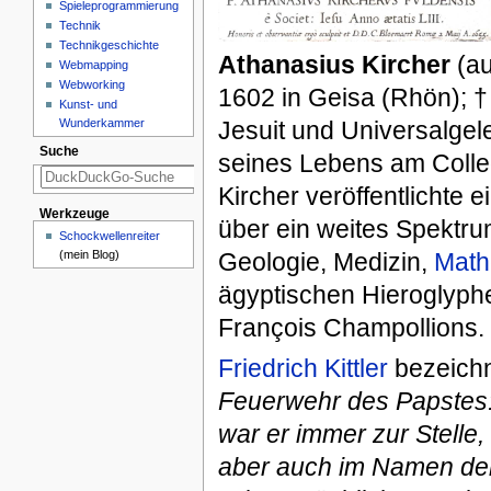
Spieleprogrammierung
Technik
Technikgeschichte
Athanasius Kircher
(au
Webmapping
Webworking
1602 in Geisa (Rhön); 
Kunst- und
Wunderkammer
Jesuit und Universalgele
Suche
seines Lebens am Colle
Kircher veröffentlichte
Werkzeuge
über ein weites Spektr
Schockwellenreiter
(mein Blog)
Geologie, Medizin,
Math
ägyptischen Hieroglyph
François Champollions.
Friedrich Kittler
bezeichn
Feuerwehr des Papstes:
war er immer zur Stelle
aber auch im Namen der