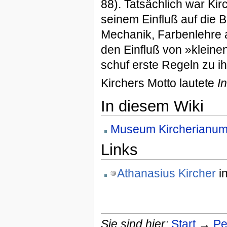
88). Tatsächlich war Ki
seinem Einfluß auf die B
Mechanik, Farbenlehre a
den Einfluß von »kleine
schuf erste Regeln zu i
Kirchers Motto lautete
I
In diesem Wiki
Museum Kircherianu
Links
Athanasius Kircher
in
Sie sind hier:
Start
→
Pe