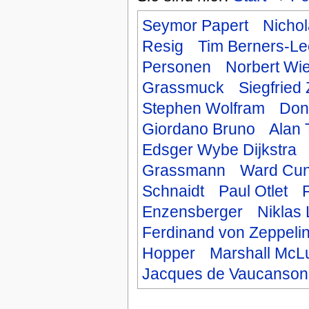
Seymor Papert
Nicho
Resig
Tim Berners-Le
Personen
Norbert Wi
Grassmuck
Siegfried 
Stephen Wolfram
Don
Giordano Bruno
Alan 
Edsger Wybe Dijkstra
Grassmann
Ward Cu
Schnaidt
Paul Otlet
F
Enzensberger
Niklas
Ferdinand von Zeppeli
Hopper
Marshall McL
Jacques de Vaucanson