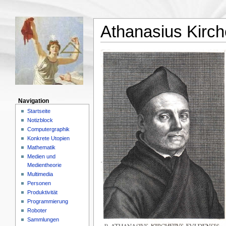
Athanasius Kirch
Navigation
Startseite
Notizblock
Computergraphik
Konkrete Utopien
Mathematik
Medien und
Medientheorie
Multimedia
Personen
Produktivität
Programmierung
Roboter
Sammlungen