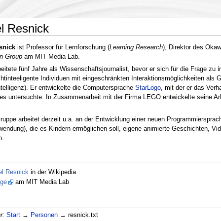
l Resnick
snick
ist Professor für Lernforschung (
Learning Research
), Direktor des Oka
en Group
am MIT Media Lab.
eitete fünf Jahre als Wissenschaftsjournalist, bevor er sich für die Frage zu 
chtinteeligente Individuen mit eingeschränkten Interaktionsmöglichkeiten als G
elligenz). Er entwickelte die Computersprache
StarLogo
, mit der er das Ver
es untersuchte. In Zusammenarbeit mit der Firma LEGO entwickelte seine Ar
ruppe arbeitet derzeit u.a. an der Entwicklung einer neuen Programmierspr
wendung), die es Kindern ermöglichen soll, eigene animierte Geschichten, Vid
n.
el Resnick
in der Wikipedia
ge
am MIT Media Lab
r:
Start
→
Personen
→ resnick.txt