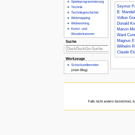
Spieleprogrammierung
Seymor Pa
Technik
B. Mandel
Technikgeschichte
Volker Gr
Webmapping
Donald Kn
Webworking
Kunst- und
Marvin Mi
Wunderkammer
Ward Cun
Magnus E
Suche
Wilhelm R
Claude E
Werkzeuge
Schockwellenreiter
(mein Blog)
Falls nicht anders bezeichnet, is