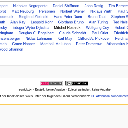
pert
Nicholas Negroponte
Daniel Shiffman
John Resig
Tim Berner
brot
Matt Neuburg
Personen
Norbert Wiener
Niklaus Wirth
Paul 
assmuck
Siegfried Zielinski
Hans Peter Duerr
Bruno Taut
Stephen 
uth
Alan Kay
Leopold Kohr
Giordano Bruno
Alan Turing
Ted Nels
nsky
Edsger Wybe Dijkstra
Mitchel Resnick
Wolfgang Coy
Hubert
ningham
Douglas C. Engelbart
Claude Schnaidt
Paul Otlet
Friedrich
nzensberger
Niklas Luhmann
Karl May
Clifford A. Pickover
Ferdina
eich
Grace Hopper
Marshall McLuhan
Peter Damerow
Athanasius K
lwood Shannon
resnick.txt · Erstellt: keine Angabe · Zuletzt geändert: keine Angabe
t der Inhalt dieses Wikis unter der folgenden Lizenz veröffentlicht:
CC Attribution-Noncommerc