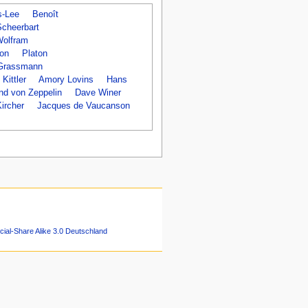
s-Lee
Benoît
Scheerbart
Wolfram
on
Platon
 Grassmann
 Kittler
Amory Lovins
Hans
nd von Zeppelin
Dave Winer
ircher
Jacques de Vaucanson
ial-Share Alike 3.0 Deutschland