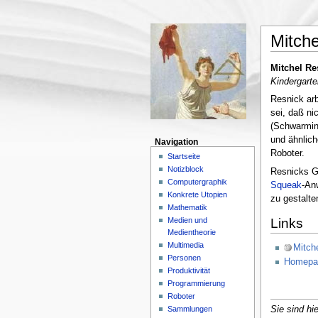
Mitche
Mitchel Re
Kindergart
Resnick arb
sei, daß ni
(Schwarmint
und ähnlich
Navigation
Roboter.
Startseite
Notizblock
Resnicks G
Computergraphik
Squeak
-An
Konkrete Utopien
zu gestalte
Mathematik
Medien und
Links
Medientheorie
Multimedia
Mitch
Personen
Homepa
Produktivität
Programmierung
Roboter
Sammlungen
Sie sind hie