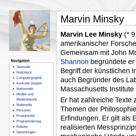
Marvin Minsky
Marvin Lee Minsky
(* 9
amerikanischer Forsche
Gemeinsam mit John Mc
Shannon
begründete er
Navigation
Startseite
Begriff der künstlichen 
Notizblock
Computergraphik
auch Begründer des Labo
Konkrete Utopien
Massachusetts Institute
Mathematik
Medien und
Er hat zahlreiche Texte
Medientheorie
Multimedia
Themen der Philosophie 
Personen
Produktivität
Erfindungen. Er gilt als
Programmierung
realisierten Messprinzi
Roboter
Sammlungen