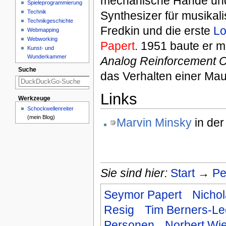
mechanische Hände und 
Spieleprogrammierung
Technik
Synthesizer für musika
Technikgeschichte
Fredkin und die erste
L
Webmapping
Webworking
Papert
. 1951 baute er
Kunst- und
Wunderkammer
Analog Reinforcement C
Suche
das Verhalten einer Ma
Links
Werkzeuge
Schockwellenreiter
(mein Blog)
Marvin Minsky
in der
Sie sind hier:
Start
→
Pe
Seymor Papert
Nicho
Resig
Tim Berners-Le
Personen
Norbert Wi