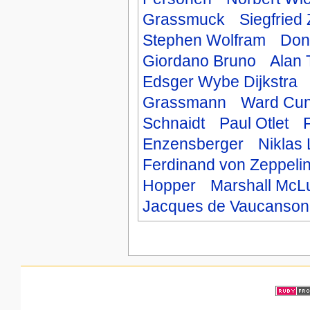
Grassmuck
Siegfried 
Stephen Wolfram
Don
Giordano Bruno
Alan 
Edsger Wybe Dijkstra
Grassmann
Ward Cu
Schnaidt
Paul Otlet
F
Enzensberger
Niklas
Ferdinand von Zeppeli
Hopper
Marshall McL
Jacques de Vaucanson