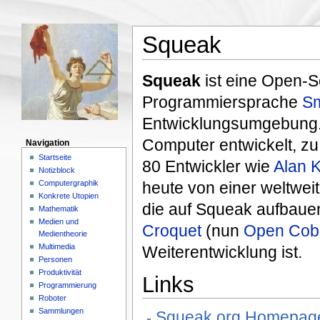
Squeak
Squeak
ist eine Open-S
Programmiersprache
Sm
Entwicklungsumgebung. 
Computer entwickelt, zu
Navigation
Startseite
80 Entwickler wie
Alan 
Notizblock
Computergraphik
heute von einer weltwei
Konkrete Utopien
die auf Squeak aufbaue
Mathematik
Medien und
Croquet
(nun
Open Coba
Medientheorie
Multimedia
Weiterentwicklung ist.
Personen
Produktivität
Links
Programmierung
Roboter
Sammlungen
Squeak.org Homepag