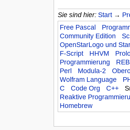
Sie sind hier:
Start
→
Pr
Free Pascal
Programm
Community Edition
Sc
OpenStarLogo und Sta
F-Script
HHVM
Prol
Programmierung
REB
Perl
Modula-2
Ober
Wolfram Language
P
C
Code Org
C++
S
Reaktive Programmier
Homebrew