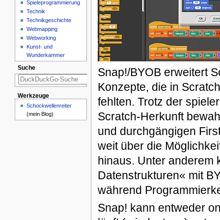
Spieleprogrammierung
Technik
Technikgeschichte
Webmapping
Webworking
Kunst- und
Wunderkammer
Suche
Snap!/BYOB erweitert S
Konzepte, die in Scratch
Werkzeuge
fehlten. Trotz der spiel
Schockwellenreiter
Scratch-Herkunft bewah
(mein Blog)
und durchgängigen Firs
weit über die Möglichke
hinaus. Unter anderem 
Datenstrukturen« mit BY
während Programmierke
Snap! kann entweder onl