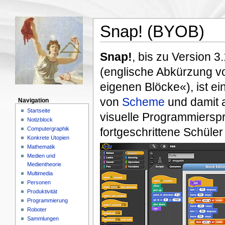
Snap! (BYOB)
Snap!
, bis zu Version 
(englische Abkürzung 
eigenen Blöcke«), ist ei
von
Scheme
und damit
Navigation
Startseite
visuelle Programmierspr
Notizblock
Computergraphik
fortgeschrittene Schüle
Konkrete Utopien
Mathematik
Medien und
Medientheorie
Multimedia
Personen
Produktivität
Programmierung
Roboter
Sammlungen