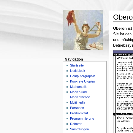
Obero
Oberon
ist
Sie ist den
und mächtig
Betriebssys
Navigation
Startseite
Notizblock
Computergraphik
Konkrete Utopien
Mathematik
Medien und
Medientheorie
Multimedia
Personen
Produktivität
Programmierung
Roboter
Sammlungen