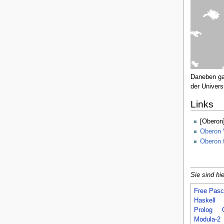
Daneben ga
der Univers
Links
[Oberon]
Oberon 
Oberon 
Sie sind hie
Free Pasc
Haskell
Prolog
Modula-2