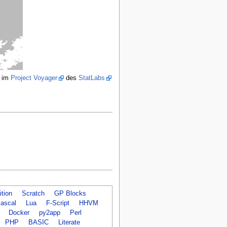
m im
Project Voyager
des
StatLabs
tion
Scratch
GP Blocks
ascal
Lua
F-Script
HHVM
Docker
py2app
Perl
PHP
BASIC
Literate