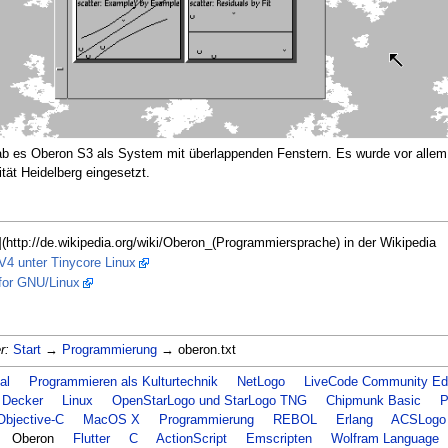
b es Oberon S3 als System mit überlappenden Fenstern. Es wurde vor alle
ität Heidelberg eingesetzt.
(http://de.wikipedia.org/wiki/Oberon_(Programmiersprache) in der Wikipedia
V4 unter Tinycore Linux
for GNU/Linux
r:
Start
→
Programmierung
→ oberon.txt
al
Programmieren als Kulturtechnik
NetLogo
LiveCode Community Edi
Decker
Linux
OpenStarLogo und StarLogo TNG
Chipmunk Basic
P
Objective-C
MacOS X
Programmierung
REBOL
Erlang
ACSLogo
Oberon
Flutter
C
ActionScript
Emscripten
Wolfram Language