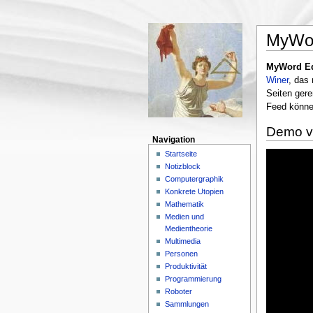
MyWor
MyWord Ed
Winer
, das
Seiten gere
Feed könne
Demo v
Navigation
Startseite
Notizblock
Computergraphik
Konkrete Utopien
Mathematik
Medien und
Medientheorie
Multimedia
Personen
Produktivität
Programmierung
Roboter
Sammlungen