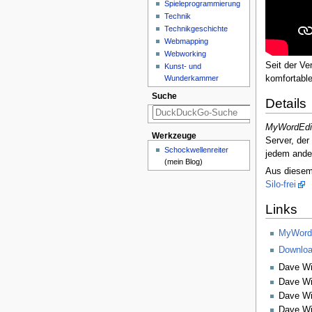
Spieleprogrammierung
Technik
Technikgeschichte
Webmapping
Webworking
Seit der Ve
Kunst- und
Wunderkammer
komfortabl
Suche
Details
MyWordEdi
Werkzeuge
Server, der
Schockwellenreiter
jedem ander
(mein Blog)
Aus diesem 
Silo-frei
Links
MyWord 
Downloa
Dave Wi
Dave Wi
Dave Wi
Dave Wi