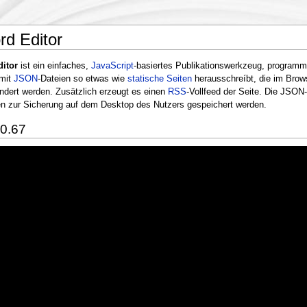
d Editor
itor
ist ein einfaches,
JavaScript
-basiertes Publikationswerkzeug, programm
 mit
JSON
-Dateien so etwas wie
statische Seiten
herausschreíbt, die im Bro
ndert werden. Zusätzlich erzeugt es einen
RSS
-Vollfeed der Seite. Die JSON
n zur Sicherung auf dem Desktop des Nutzers gespeichert werden.
0.67