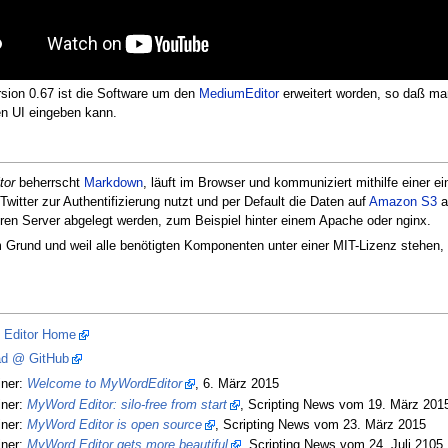
rsion 0.67 ist die Software um den
MediumEditor
erweitert worden, so daß man
en UI eingeben kann.
tor
beherrscht
Markdown
, läuft im Browser und kommuniziert mithilfe einer e
 Twitter zur Authentifizierung nutzt und per Default die Daten auf
Amazon S3
a
en Server abgelegt werden, zum Beispiel hinter einem Apache oder nginx.
Grund und weil alle benötigten Komponenten unter einer MIT-Lizenz stehen, 
Editor Home
d @ GitHub
ner:
Welcome to MyWordEditor
, 6. März 2015
ner:
MyWord Editor: silo-free from start
, Scripting News vom 19. März 201
ner:
MyWord Editor is open source
, Scripting News vom 23. März 2015
ner:
MyWord Editor gets more beautiful
, Scripting News vom 24. Juli 2105