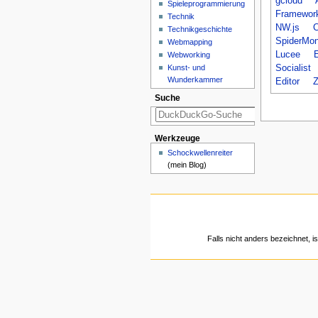
gcloud
Spieleprogrammierung
Framewor
Technik
NW.js
C
Technikgeschichte
SpiderMo
Webmapping
Lucee
E
Webworking
Kunst- und
Socialist
Wunderkammer
Editor
Z
Suche
Werkzeuge
Schockwellenreiter
(mein Blog)
Falls nicht anders bezeichnet, is