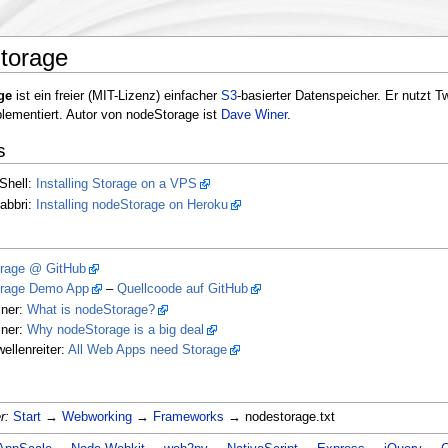
torage
ge
ist ein freier (MIT-Lizenz) einfacher
S3
-basierter Datenspeicher. Er nutzt Tw
lementiert. Autor von nodeStorage ist
Dave Winer
.
s
Shell:
Installing Storage on a VPS
abbri:
Installing nodeStorage on Heroku
rage @ GitHub
rage Demo App
–
Quellcoode auf GitHub
ner:
What is nodeStorage?
ner:
Why nodeStorage is a big deal
ellenreiter:
All Web Apps need Storage
r:
Start
→
Webworking
→
Frameworks
→ nodestorage.txt