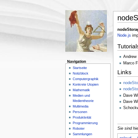
nodeS
nodeStora
Node.js
imp
Tutorial
Andrew 
Navigation
Marco F
Startseite
Links
Notizblock
Computergraphik
nodeSto
Konkrete Utopien
nodeSto
Mathematik
Dave Wi
Medien und
Medientheorie
Dave Wi
Multimedia
Schockw
Personen
Produktivität
Programmierung
Sie sind hie
Roboter
Sammlungen