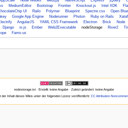
AppScale
Node Webkit
web2py
NativeScript
Express
jQuery
C
ks
MediumEditor
Bootstrap
Frontier
Knockout.js
Intel XDK
Fl
hocolateChip UI
Railo
Polymer
Blueprint
Spectre.css
Open Blue
nkey
Google App Engine
Noderunner
Photon
Ruby on Rails
Xata
lectrify
AngularJS
YAML CSS Framework
Electron
Brick
Node
Django
io.js
Ember
Web2Executable
nodeStorage
River2
Ti
ope
Famo.us
nodestorage.txt · Erstellt: keine Angabe · Zuletzt geändert: keine Angabe
t der Inhalt dieses Wikis unter der folgenden Lizenz veröffentlicht:
CC Attribution-Noncommerc