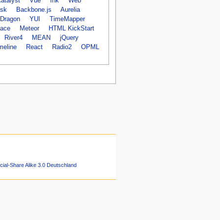
atalyst
Vue
Ink
Web
ask
Backbone.js
Aurelia
Dragon
YUI
TimeMapper
face
Meteor
HTML KickStart
River4
MEAN
jQuery
meline
React
Radio2
OPML
ial-Share Alike 3.0 Deutschland