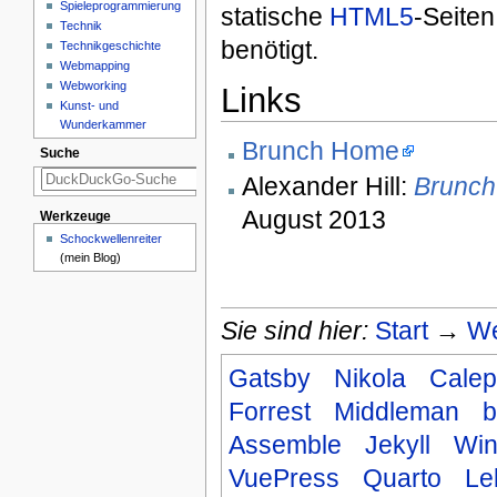
Spieleprogrammierung
statische
HTML5
-Seiten
Technik
benötigt.
Technikgeschichte
Webmapping
Webworking
Links
Kunst- und
Wunderkammer
Brunch Home
Suche
Alexander Hill:
Brunch 
August 2013
Werkzeuge
Schockwellenreiter
(mein Blog)
Sie sind hier:
Start
→
We
Gatsby
Nikola
Calep
Forrest
Middleman
b
Assemble
Jekyll
Win
VuePress
Quarto
Le