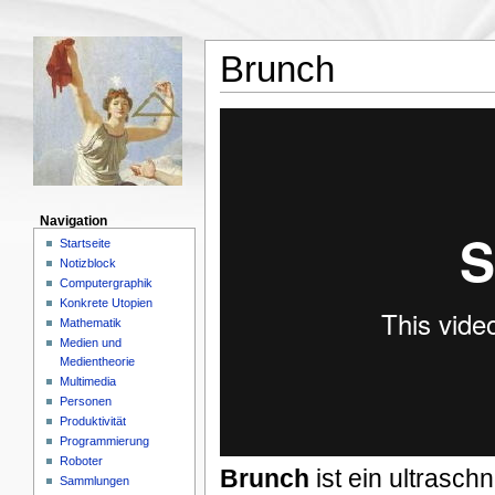
Brunch
Navigation
Startseite
Notizblock
Computergraphik
Konkrete Utopien
Mathematik
Medien und
Medientheorie
Multimedia
Personen
Produktivität
Programmierung
Roboter
Brunch
ist ein ultraschn
Sammlungen