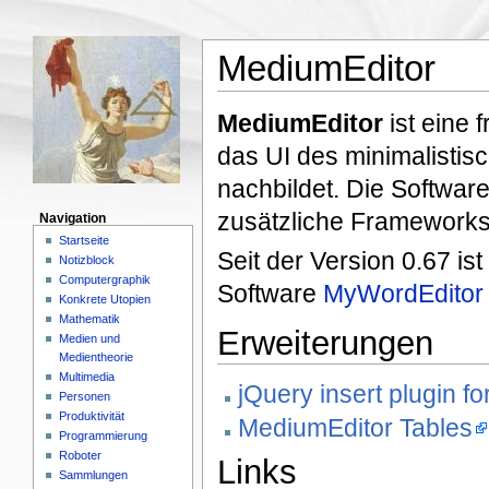
MediumEditor
MediumEditor
ist eine 
das UI des minimalisti
nachbildet. Die Software
zusätzliche Frameworks
Navigation
Startseite
Seit der Version 0.67 is
Notizblock
Computergraphik
Software
MyWordEditor
Konkrete Utopien
Mathematik
Erweiterungen
Medien und
Medientheorie
Multimedia
jQuery insert plugin f
Personen
Produktivität
MediumEditor Tables
Programmierung
Roboter
Links
Sammlungen