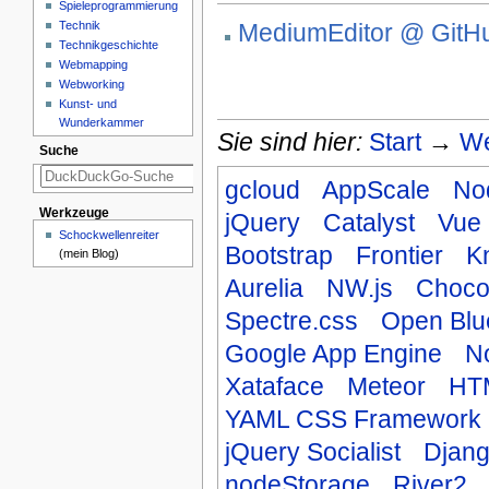
Spieleprogrammierung
Technik
MediumEditor @ GitH
Technikgeschichte
Webmapping
Webworking
Kunst- und
Wunderkammer
Sie sind hier:
Start
→
We
Suche
gcloud
AppScale
No
Werkzeuge
jQuery
Catalyst
Vue
Schockwellenreiter
Bootstrap
Frontier
K
(mein Blog)
Aurelia
NW.js
Choco
Spectre.css
Open Blu
Google App Engine
N
Xataface
Meteor
HTM
YAML CSS Framework
jQuery Socialist
Djan
nodeStorage
River2