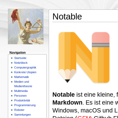
Notable
Navigation
Startseite
Notizblock
Computergraphik
Konkrete Utopien
Mathematik
Medien und
Medientheorie
Multimedia
Notable
ist eine kleine
Personen
Produktivität
Markdown
. Es ist eine
Programmierung
Windows, macOS und Linu
Roboter
Sammlungen