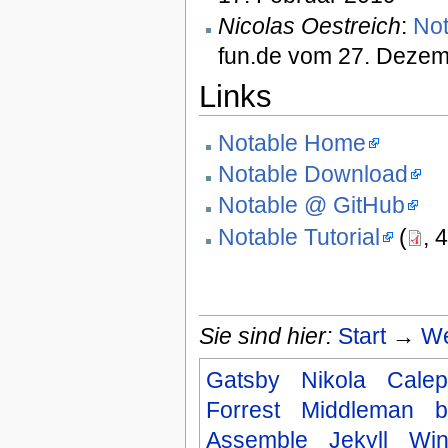
Nicolas Oestreich
:
Not
fun.de vom 27. Deze
Links
Notable Home
Notable Download
Notable @ GitHub
Notable Tutorial
(
, 
Sie sind hier:
Start
→
We
Gatsby
Nikola
Calep
Forrest
Middleman
b
Assemble
Jekyll
Win