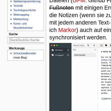
Dateien (
GFM
: Github 
Spieleprogrammierung
Technik
Fußnoten
mit einigen Er
Technikgeschichte
die Notizen (wenn sie z
Webmapping
Webworking
mit jedem anderen Text-
Kunst- und
Wunderkammer
ich
Markor
) auch auf ei
Suche
synchronisiert werden.
Werkzeuge
Schockwellenreiter
(mein Blog)