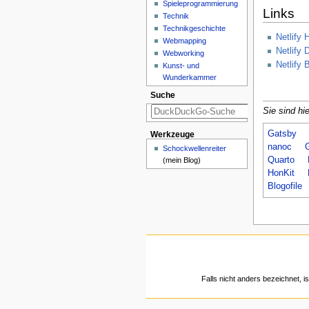
Spieleprogrammierung
Links
Technik
Technikgeschichte
Netlify
Webmapping
Netlify 
Webworking
Netlify 
Kunst- und
Wunderkammer
Suche
Sie sind hie
Gatsby
Werkzeuge
nanoc
G
Schockwellenreiter
Quarto
(mein Blog)
HonKit
Blogofile
Falls nicht anders bezeichnet, is