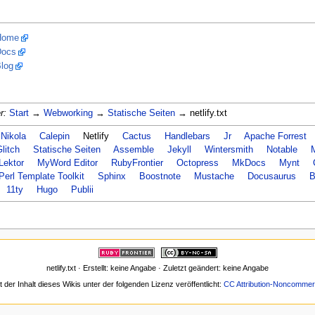
 Home
Docs
Blog
r:
Start
→
Webworking
→
Statische Seiten
→ netlify.txt
Nikola
Calepin
Netlify
Cactus
Handlebars
Jr
Apache Forrest
litch
Statische Seiten
Assemble
Jekyll
Wintersmith
Notable
Lektor
MyWord Editor
RubyFrontier
Octopress
MkDocs
Mynt
Perl Template Toolkit
Sphinx
Boostnote
Mustache
Docusaurus
B
11ty
Hugo
Publii
netlify.txt · Erstellt: keine Angabe · Zuletzt geändert: keine Angabe
t der Inhalt dieses Wikis unter der folgenden Lizenz veröffentlicht:
CC Attribution-Noncommerc