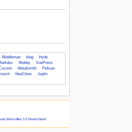
Middleman
blag
Hyde
Markdoc
Webby
VuePress
Cocoon
Metalsmith
Pelican
runch
NeoCities
Joplin
ial-Share Alike 3.0 Deutschland