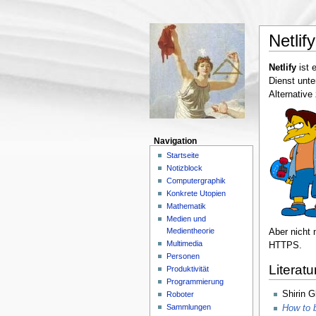
Netlify
Netlify
ist 
Dienst unt
Alternative
Navigation
Startseite
Notizblock
Computergraphik
Konkrete Utopien
Mathematik
Medien und
Medientheorie
Aber nicht 
Multimedia
HTTPS.
Personen
Literatu
Produktivität
Programmierung
Shirin G
Roboter
Sammlungen
How to b