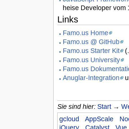
heise Developer vom 
Links
Famo.us Home
Famo.us @ GitHub
Famo.us Starter Kit
(
Famo.us University
Famo.us Dokumentati
Anuglar-Integration
u
Sie sind hier:
Start
→
We
gcloud
AppScale
No
jQuery
Catalyst
Vue