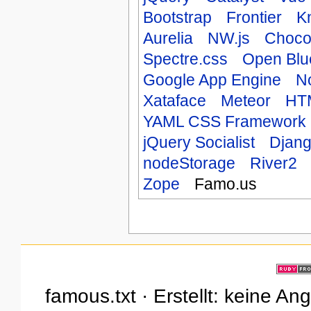
Bootstrap
Frontier
K
Aurelia
NW.js
Choco
Spectre.css
Open Blu
Google App Engine
N
Xataface
Meteor
HTM
YAML CSS Framework
jQuery Socialist
Djan
nodeStorage
River2
Zope
Famo.us
famous.txt · Erstellt: keine A