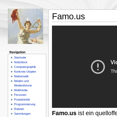
Famo.us
Navigation
Startseite
Notizblock
Computergraphik
Konkrete Utopien
Mathematik
Medien und
Medientheorie
Multimedia
Personen
Produktivität
Programmierung
Roboter
Famo.us
ist ein quello
Sammlungen