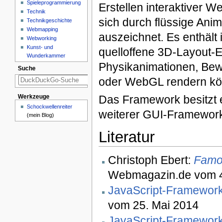
Spieleprogrammierung
Erstellen interaktiver
Technik
sich durch flüssige Ani
Technikgeschichte
Webmapping
auszeichnet. Es enthält
Webworking
Kunst- und
quelloffene 3D-Layout-E
Wunderkammer
Physikanimationen, Be
Suche
oder WebGL rendern kön
Das Framework besitzt e
Werkzeuge
Schockwellenreiter
weiterer GUI-Framework
(mein Blog)
Literatur
Christoph Ebert:
Famo.
Webmagazin.de vom 4.
JavaScript-Framework
vom 25. Mai 2014
JavaScript-Framework