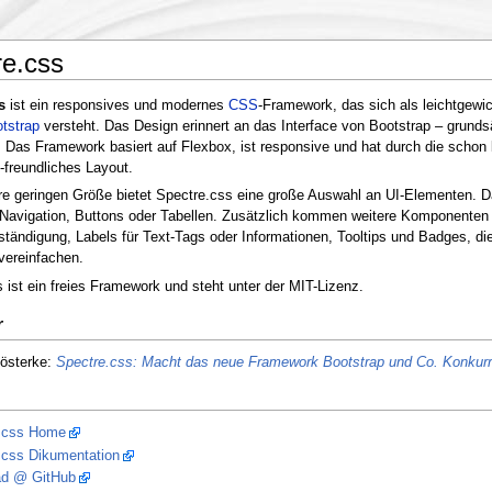
re.css
s
ist ein responsives und modernes
CSS
-Framework, das sich als leichtgewi
tstrap
versteht. Das Design erinnert an das Interface von Bootstrap – grundsät
 Das Framework basiert auf Flexbox, ist responsive und hat durch die scho
-freundliches Layout.
re geringen Größe bietet Spectre.css eine große Auswahl an UI-Elementen. Da
Navigation, Buttons oder Tabellen. Zusätzlich kommen weitere Komponenten wi
ständigung, Labels für Text-Tags oder Informationen, Tooltips und Badges, die
vereinfachen.
 ist ein freies Framework und steht unter der MIT-Lizenz.
r
österke:
Spectre.css: Macht das neue Framework Bootstrap und Co. Konkur
.css Home
.css Dikumentation
d @ GitHub