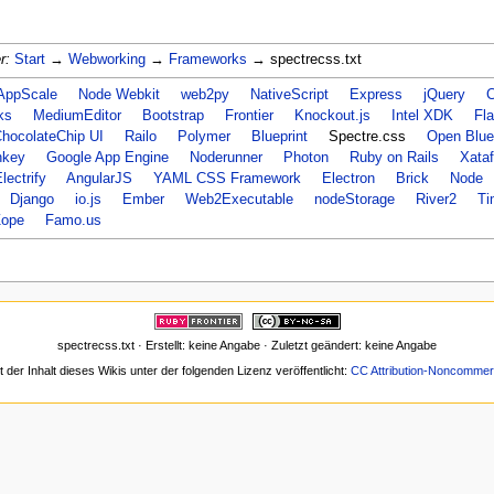
r:
Start
→
Webworking
→
Frameworks
→ spectrecss.txt
AppScale
Node Webkit
web2py
NativeScript
Express
jQuery
C
ks
MediumEditor
Bootstrap
Frontier
Knockout.js
Intel XDK
Fl
hocolateChip UI
Railo
Polymer
Blueprint
Spectre.css
Open Blue
nkey
Google App Engine
Noderunner
Photon
Ruby on Rails
Xata
lectrify
AngularJS
YAML CSS Framework
Electron
Brick
Node
Django
io.js
Ember
Web2Executable
nodeStorage
River2
Ti
ope
Famo.us
spectrecss.txt · Erstellt: keine Angabe · Zuletzt geändert: keine Angabe
t der Inhalt dieses Wikis unter der folgenden Lizenz veröffentlicht:
CC Attribution-Noncommerc