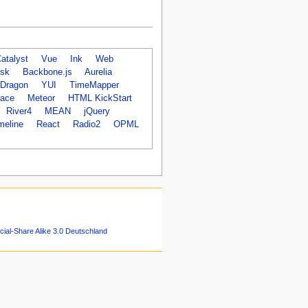
atalyst
Vue
Ink
Web
ask
Backbone.js
Aurelia
Dragon
YUI
TimeMapper
face
Meteor
HTML KickStart
River4
MEAN
jQuery
meline
React
Radio2
OPML
ial-Share Alike 3.0 Deutschland