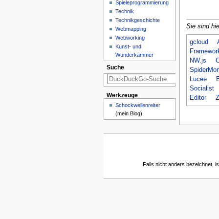
Spieleprogrammierung
Technik
Technikgeschichte
Sie sind hie
Webmapping
Webworking
gcloud
Kunst- und
Framewor
Wunderkammer
NW.js
C
Suche
SpiderMo
Lucee
E
Socialist
Werkzeuge
Editor
Z
Schockwellenreiter
(mein Blog)
Falls nicht anders bezeichnet, is