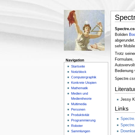
Spect
Spectre.cs
Boliden
Boo
abgerundet.
sehr Mobile
Trotz seine
Formulare, 
Navigation
Autovervoll
Startseite
Bedienung 
Notizblock
Computergraphik
Spectre.css
Konkrete Utopien
Literatu
Mathematik
Medien und
Medientheorie
Jessy K
Multimedia
Links
Personen
Produktivität
Spectre
Programmierung
Spectre
Roboter
Downloa
Sammlungen