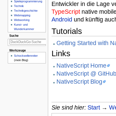
Spieleprogrammierung
Entwickler in die Lage v
Technik
TypeScript
native mobile
Technikgeschichte
Webmapping
Android
und künftig auc
Webworking
Kunst- und
Tutorials
Wunderkammer
Suche
Getting Started with N
Links
Werkzeuge
Schockwellenreiter
(mein Blog)
NativeScript Home
NativeScript @ GitHu
NativeScript Blog
Sie sind hier:
Start
→
We