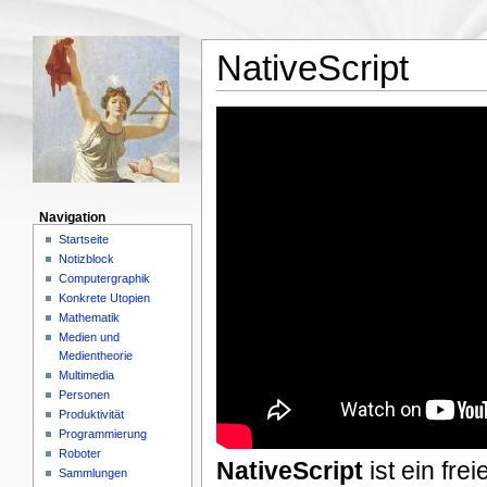
NativeScript
Navigation
Startseite
Notizblock
Computergraphik
Konkrete Utopien
Mathematik
Medien und
Medientheorie
Multimedia
Personen
Produktivität
Programmierung
Roboter
NativeScript
ist ein fr
Sammlungen