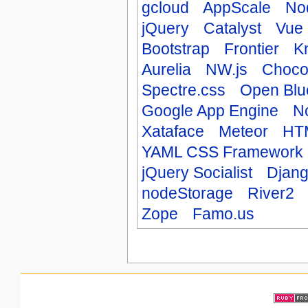
gcloud
AppScale
No
jQuery
Catalyst
Vue
Bootstrap
Frontier
K
Aurelia
NW.js
Choco
Spectre.css
Open Blu
Google App Engine
N
Xataface
Meteor
HTM
YAML CSS Framework
jQuery Socialist
Djan
nodeStorage
River2
Zope
Famo.us