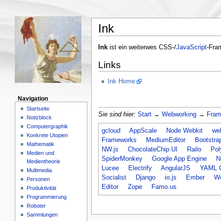
Ink
Ink
ist ein weiterwes CSS-/
JavaScript
-Fram
Links
Ink Home
Navigation
Startseite
Sie sind hier:
Start
→
Webworking
→
Fram
Notizblock
Computergraphik
gcloud
AppScale
Node Webkit
we
Konkrete Utopien
Frameworks
MediumEditor
Bootstra
Mathematik
NW.js
ChocolateChip UI
Railo
Pol
Medien und
SpiderMonkey
Google App Engine
N
Medientheorie
Lucee
Electrify
AngularJS
YAML 
Multimedia
Socialist
Django
io.js
Ember
We
Personen
Editor
Zope
Famo.us
Produktivität
Programmierung
Roboter
Sammlungen