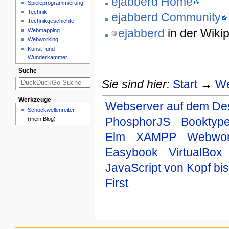
ejabberd Home
Spieleprogrammierung
Technik
ejabberd Community
Technikgeschichte
ejabberd
in der Wiki
Webmapping
Webworking
Kunst- und
Wunderkammer
Suche
Sie sind hier:
Start
→
We
Werkzeuge
Webserver auf dem De
Schockwellenreiter
PhosphorJS
Booktyp
(mein Blog)
Elm
XAMPP
Webwor
Easybook
VirtualBox
JavaScript von Kopf bi
First