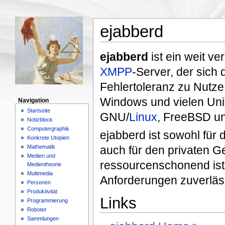
ejabberd
ejabberd
ist ein weit ver
XMPP
-Server, der sich
Fehlertoleranz zu Nutze 
Windows und vielen Uni
Navigation
Startseite
GNU/
Linux
, FreeBSD un
Notizblock
Computergraphik
ejabberd ist sowohl für 
Konkrete Utopien
Mathematik
auch für den privaten G
Medien und
ressourcenschonend ist
Medientheorie
Multimedia
Anforderungen zuverläss
Personen
Produktivität
Links
Programmierung
Roboter
Sammlungen