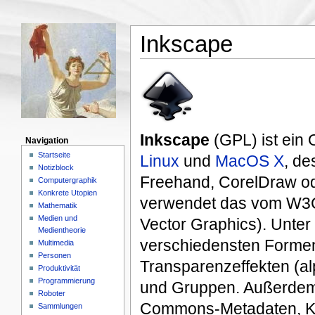
Inkscape
Inkscape
(GPL) ist ein
Navigation
Startseite
Linux
und
MacOS X
, de
Notizblock
Freehand, CorelDraw od
Computergraphik
Konkrete Utopien
verwendet das vom W3C
Mathematik
Medien und
Vector Graphics). Unter
Medientheorie
verschiedensten Formen
Multimedia
Personen
Transparenzeffekten (al
Produktivität
Programmierung
und Gruppen. Außerdem 
Roboter
Commons-Metadaten, Kn
Sammlungen