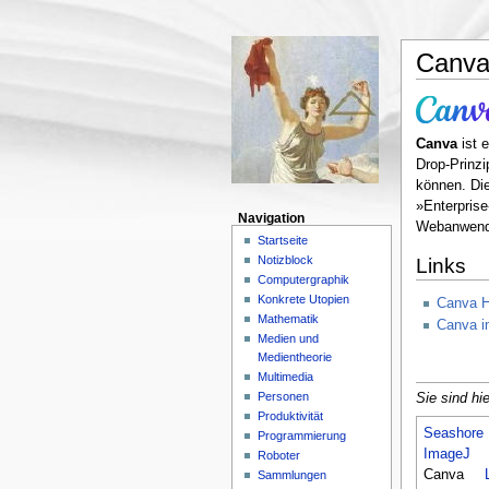
Canv
Canva
ist e
Drop-Prinzi
können. Die
»Enterprise
Navigation
Webanwendu
Startseite
Notizblock
Links
Computergraphik
Konkrete Utopien
Canva 
Mathematik
Canva i
Medien und
Medientheorie
Multimedia
Personen
Sie sind hie
Produktivität
Seashore
Programmierung
ImageJ
Roboter
Canva
Sammlungen