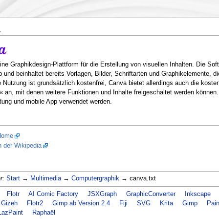
a
ine Graphikdesign-Plattform für die Erstellung von visuellen Inhalten. Die So
p und beinhaltet bereits Vorlagen, Bilder, Schriftarten und Graphikelemente,
 Nutzung ist grundsätzlich kostenfrei, Canva bietet allerdings auch die koste
« an, mit denen weitere Funktionen und Inhalte freigeschaltet werden können.
ng und mobile App verwendet werden.
Home
n der Wikipedia
r:
Start
→
Multimedia
→
Computergraphik
→ canva.txt
Flotr
AI Comic Factory
JSXGraph
GraphicConverter
Inkscape
Gizeh
Flotr2
Gimp ab Version 2.4
Fiji
SVG
Krita
Gimp
Pain
LazPaint
Raphaël