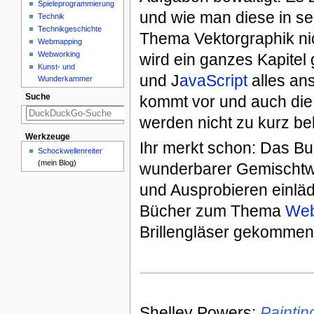
Spieleprogrammierung
und wie man diese in se
Technik
Technikgeschichte
Thema Vektorgraphik n
Webmapping
Webworking
wird ein ganzes Kapitel
Kunst- und
und J
avaScript
alles an
Wunderkammer
Suche
kommt vor und auch di
werden nicht zu kurz be
Werkzeuge
Ihr merkt schon: Das Bu
Schockwellenreiter
(mein Blog)
wunderbarer Gemischtw
und Ausprobieren einläd
Bücher zum Thema
Web
Brillengläser gekommen
Shelley Powers:
Paintin