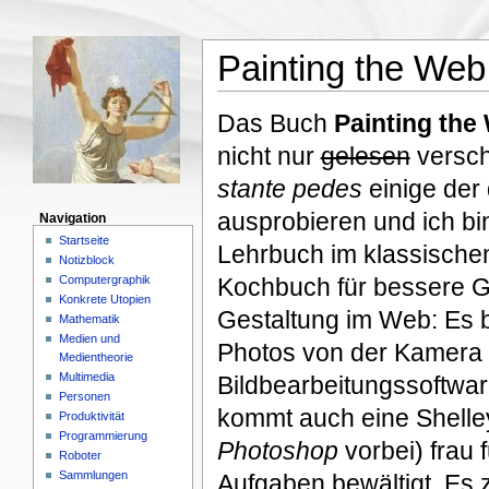
Painting the Web
Das Buch
Painting the
nicht nur
gelesen
versch
stante pedes
einige der 
ausprobieren und ich bin
Navigation
Startseite
Lehrbuch im klassischen
Notizblock
Computergraphik
Kochbuch für bessere G
Konkrete Utopien
Gestaltung im Web: Es 
Mathematik
Medien und
Photos von der Kamera
Medientheorie
Multimedia
Bildbearbeitungssoftwar
Personen
kommt auch eine Shelle
Produktivität
Programmierung
Photoshop
vorbei) frau
Roboter
Sammlungen
Aufgaben bewältigt. Es 