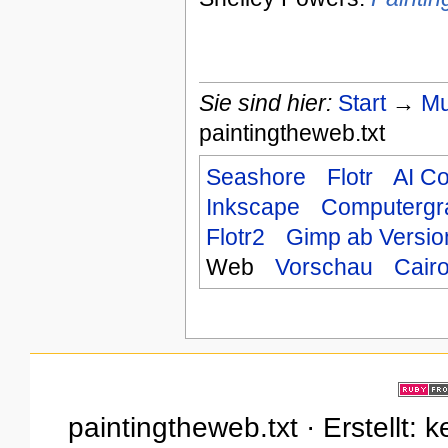
Sie sind hier:
Start
→
Mu
paintingtheweb.txt
Seashore
Flotr
AI Co
Inkscape
Computergr
Flotr2
Gimp ab Versio
Web
Vorschau
Cair
paintingtheweb.txt · Erstellt: 