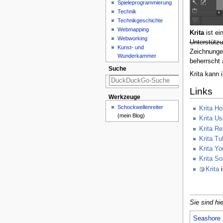
Spieleprogrammierung
Technik
Technikgeschichte
Webmapping
Krita
ist ei
Webworking
Unterstützu
Kunst- und
Zeichnungen
Wunderkammer
beherrscht 
Suche
Krita kann 
Links
Werkzeuge
Schockwellenreiter
Krita H
(mein Blog)
Krita U
Krita R
Krita Tu
Krita Y
Krita S
Krita
i
Sie sind hie
Seashore