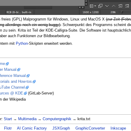
n freies (GPL) Malprogramm für Windows, Linux und MacOS X
(zur Zeit (Feb
ng allerdings noch ein wenig buggy).
Schwerpunkt des Programms scheint die
 zu sein. Krita ist Teil der KDE-Calligra-Suite. Die Software ist hauptsächlic
aber auch Funktionen zur Bildbearbeitung.
intern mit
Python
-Skripten erweitert werden.
ome
ser Manual
eference Manual
torials and How-tos
ouTube Channel
ources @ KDE
(GitLab-Server)
n der Wikipedia
r:
Start
→
Multimedia
→
Computergraphik
→ krita.txt
Flotr
AI Comic Factory
JSXGraph
GraphicConverter
Inkscape