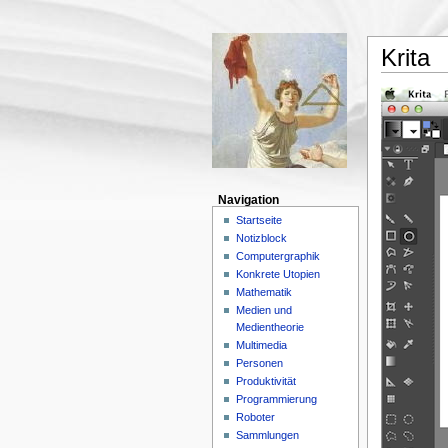
Krita
Navigation
Startseite
Notizblock
Computergraphik
Konkrete Utopien
Mathematik
Medien und
Medientheorie
Multimedia
Personen
Produktivität
Programmierung
Roboter
Sammlungen