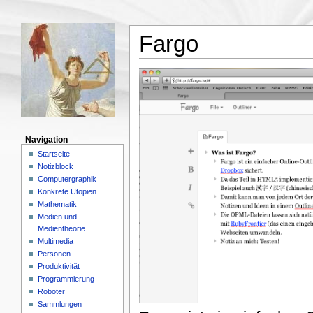
Fargo
Navigation
Startseite
Notizblock
Computergraphik
Konkrete Utopien
Mathematik
Medien und
Medientheorie
Multimedia
Personen
Produktivität
Programmierung
Roboter
Sammlungen