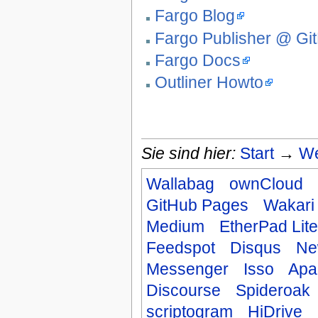
Fargo Blog
Fargo Publisher @ Gi
Fargo Docs
Outliner Howto
Sie sind hier:
Start
→
We
Wallabag
ownCloud
GitHub Pages
Wakari
Medium
EtherPad Lite
Feedspot
Disqus
Ne
Messenger
Isso
Apa
Discourse
Spideroak
scriptogram
HiDrive