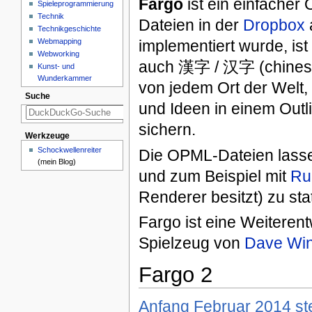
Fargo
ist ein einfacher 
Spieleprogrammierung
Technik
Dateien in der
Dropbox
Technikgeschichte
Webmapping
implementiert wurde, is
Webworking
auch 漢字 / 汉字 (chinesis
Kunst- und
Wunderkammer
von jedem Ort der Welt
Suche
und Ideen in einem Outl
sichern.
Werkzeuge
Schockwellenreiter
Die OPML-Dateien lassen
(mein Blog)
und zum Beispiel mit
Ru
Renderer besitzt) zu s
Fargo ist eine Weiteren
Spielzeug von
Dave Win
Fargo 2
Anfang Februar 2014 ste