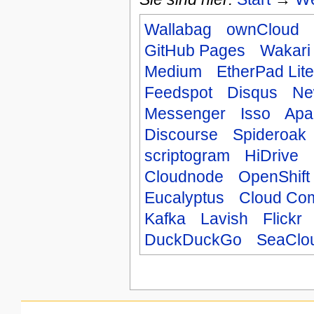
Wallabag
ownCloud
GitHub Pages
Wakari
Medium
EtherPad Lite
Feedspot
Disqus
Ne
Messenger
Isso
Apa
Discourse
Spideroak
scriptogram
HiDrive
Cloudnode
OpenShift
Eucalyptus
Cloud Co
Kafka
Lavish
Flickr
DuckDuckGo
SeaClo