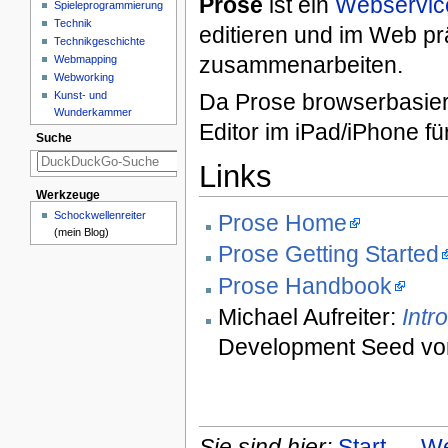
Prose
ist ein
Webservic
Spieleprogrammierung
Technik
editieren und im Web pr
Technikgeschichte
zusammenarbeiten.
Webmapping
Webworking
Da Prose browserbasiert
Kunst- und
Wunderkammer
Editor im iPad/iPhone f
Suche
Links
Werkzeuge
Schockwellenreiter
Prose Home
(mein Blog)
Prose Getting Started
Prose Handbook
Michael Aufreiter:
Intr
Development Seed vo
Sie sind hier:
Start
→
We