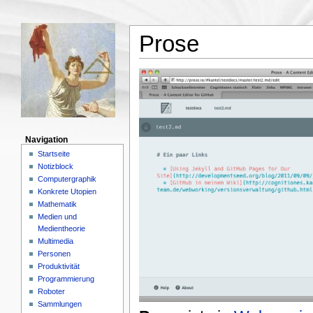
Prose
Navigation
Startseite
Notizblock
Computergraphik
Konkrete Utopien
Mathematik
Medien und
Medientheorie
Multimedia
Personen
Produktivität
Programmierung
Roboter
Sammlungen