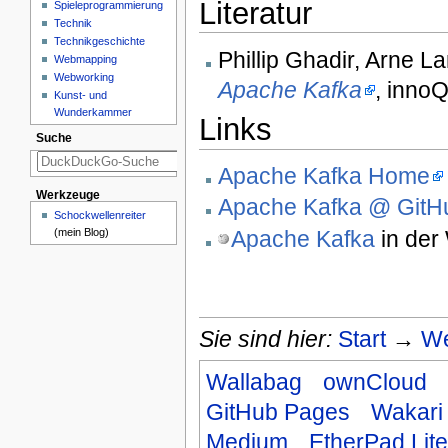
Literatur
Spieleprogrammierung
Technik
Technikgeschichte
Phillip Ghadir, Arne 
Webmapping
Webworking
Apache Kafka
, inno
Kunst- und
Wunderkammer
Links
Suche
Apache Kafka Home
Werkzeuge
Apache Kafka @ GitH
Schockwellenreiter
Apache Kafka
in der
(mein Blog)
Sie sind hier:
Start
→
We
Wallabag
ownCloud
GitHub Pages
Wakari
Medium
EtherPad Lite