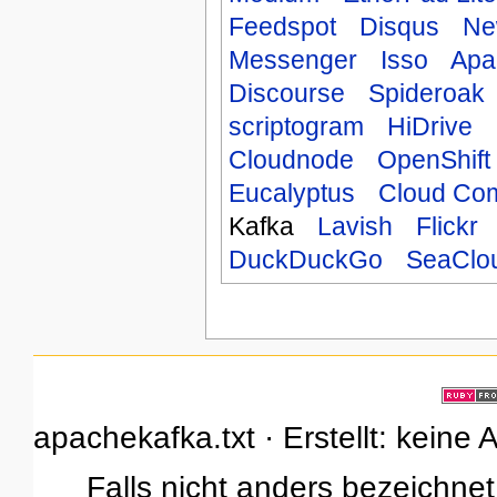
Feedspot
Disqus
Ne
Messenger
Isso
Apa
Discourse
Spideroak
scriptogram
HiDrive
Cloudnode
OpenShift
Eucalyptus
Cloud Co
Kafka
Lavish
Flickr
DuckDuckGo
SeaClo
apachekafka.txt · Erstellt: keine
Falls nicht anders bezeichnet,