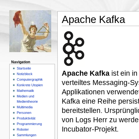
Apache Kafka
Navigation
Startseite
Apache Kafka
ist ein i
Notizblock
Computergraphik
verteiltes Messaging-Sy
Konkrete Utopien
Applikationen verwende
Mathematik
Medien und
Kafka eine Reihe persi
Medientheorie
Multimedia
bereitstellen. Ursprüngl
Personen
von Logs Herr zu werden
Produktivität
Programmierung
Incubator-Projekt.
Roboter
Sammlungen