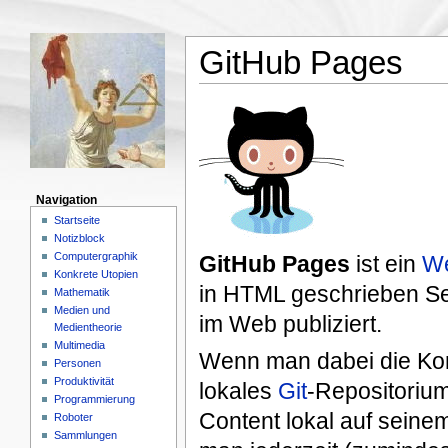
GitHub Pages
Navigation
Startseite
Notizblock
Computergraphik
GitHub Pages
ist ein
We
Konkrete Utopien
in HTML geschrieben Sei
Mathematik
Medien und
im Web publiziert.
Medientheorie
Multimedia
Wenn man dabei die K
Personen
Produktivität
lokales
Git
-Repositorium
Programmierung
Content lokal auf sein
Roboter
Sammlungen