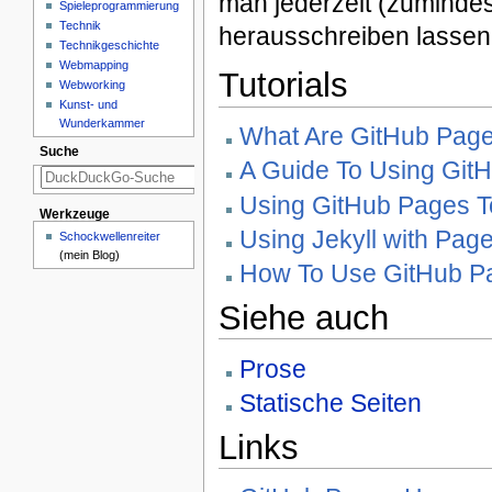
man jederzeit (zumindes
Spieleprogrammierung
Technik
herausschreiben lassen
Technikgeschichte
Webmapping
Tutorials
Webworking
Kunst- und
Wunderkammer
What Are GitHub Pag
Suche
A Guide To Using Git
Using GitHub Pages T
Werkzeuge
Using Jekyll with Pag
Schockwellenreiter
(mein Blog)
How To Use GitHub Pa
Siehe auch
Prose
Statische Seiten
Links