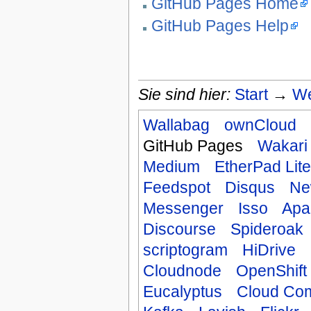
GitHub Pages Home
GitHub Pages Help
Sie sind hier:
Start
→
We
Wallabag
ownCloud
GitHub Pages
Wakari
Medium
EtherPad Lite
Feedspot
Disqus
Ne
Messenger
Isso
Apa
Discourse
Spideroak
scriptogram
HiDrive
Cloudnode
OpenShift
Eucalyptus
Cloud Co