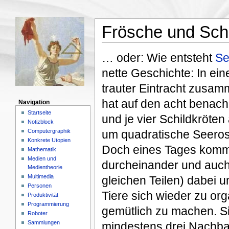
Frösche und Schi
… oder: Wie entsteht
Se
nette Geschichte: In ei
trauter Eintracht zusam
hat auf den acht benach
Navigation
Startseite
und je vier Schildkröten
Notizblock
Computergraphik
um quadratische Seeros
Konkrete Utopien
Doch eines Tages kommt 
Mathematik
Medien und
durcheinander und auch
Medientheorie
Multimedia
gleichen Teilen) dabei u
Personen
Tiere sich wieder zu or
Produktivität
Programmierung
gemütlich zu machen. Si
Roboter
Sammlungen
mindestens drei Nachba