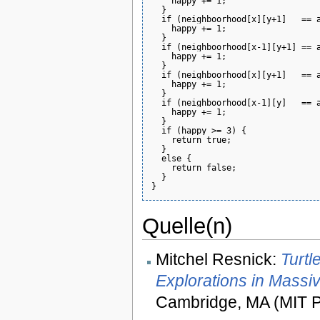
    happy += 1;

  }

  if (neighboorhood[x][y+1]   == a
    happy += 1;

  }

  if (neighboorhood[x-1][y+1] == a
    happy += 1;

  }

  if (neighboorhood[x][y+1]   == a
    happy += 1;

  }

  if (neighboorhood[x-1][y]   == a
    happy += 1;

  }

  if (happy >= 3) {

    return true;

  }

  else {

    return false;

  }

Quelle(n)
Mitchel Resnick:
Turtl
Explorations in Massiv
Cambridge, MA (MIT Pr