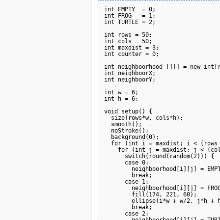
int EMPTY  = 0;

int FROG   = 1;

int TURTLE = 2;

int rows = 50;

int cols = 50;

int maxdist = 3;

int counter = 0;

int neighboorhood [][] = new int[r
int neighboorX;

int neighboorY;

int w = 6;

int h = 6;

void setup() {

  size(rows*w, cols*h);

  smooth();

  noStroke();

  background(0);

  for (int i = maxdist; i < (rows 
    for (int j = maxdist; j < (col
      switch(round(random(2))) {

      case 0:

        neighboorhood[i][j] = EMPT
        break;

      case 1:

        neighboorhood[i][j] = FROG
        fill(174, 221, 60);

        ellipse(i*w + w/2, j*h + h
        break;

      case 2:

        neighboorhood[i][j] = TURT