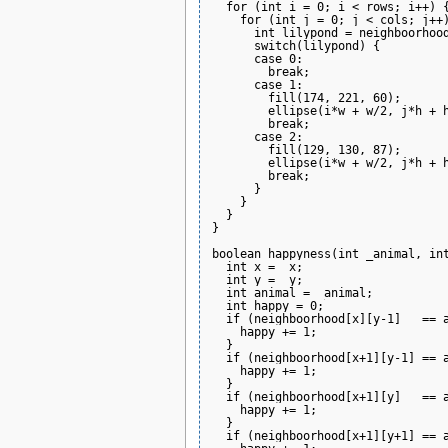
  for (int i = 0; i < rows; i++) {
    for (int j = 0; j < cols; j++)
      int lilypond = neighboorhood
      switch(lilypond) {

      case 0:

        break;

      case 1:

        fill(174, 221, 60);

        ellipse(i*w + w/2, j*h + h
        break;

      case 2:

        fill(129, 130, 87);

        ellipse(i*w + w/2, j*h + h
        break;     

      }

    }

  }

}

boolean happyness(int _animal, int
  int x = _x;

  int y = _y;

  int animal = _animal;

  int happy = 0;

  if (neighboorhood[x][y-1]   == a
    happy += 1;

  }

  if (neighboorhood[x+1][y-1] == a
    happy += 1;

  }

  if (neighboorhood[x+1][y]   == a
    happy += 1;

  }

  if (neighboorhood[x+1][y+1] == a