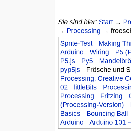
Sie sind hier:
Start
→
Pr
→
Processing
→ froesch
Sprite-Test
Making Thi
Arduino
Wiring
P5 (
P5.js
Py5
Mandelbrö
pyp5js
Frösche und S
Processing. Creative C
02
littleBits
Processin
Processing
Fritzing
(Processing-Version)
Basics
Bouncing Ball
Arduino
Arduino 101 