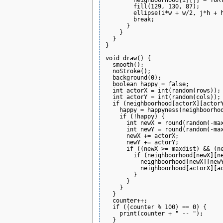
        fill(129, 130, 87);

        ellipse(i*w + w/2, j*h + h
        break;

      }

    }

  }

}

void draw() {

  smooth();

  noStroke();

  background(0);

  boolean happy = false;

  int actorX = int(random(rows));

  int actorY = int(random(cols));

  if (neighboorhood[actorX][actorY
    happy = happyness(neighboorhoo
    if (!happy) {

      int newX = round(random(-max
      int newY = round(random(-max
      newX += actorX;

      newY += actorY;

      if ((newX >= maxdist) && (ne
        if (neighboorhood[newX][ne
          neighboorhood[newX][newY
          neighboorhood[actorX][ac
        }

      }

    }

  }

  counter++;

  if ((counter % 100) == 0) {

    print(counter + " -- ");

  }
