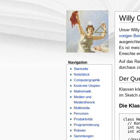
Willy 
Unser Willy
vorigen Bei
ausgerichte
Es ist meis
Erreichte e
Auf das Ras
Navigation
durchaus zu
Startseite
Notizblock
Der Que
Computergraphik
Konkrete Utopien
Klassen kö
Mathematik
im Sketch a
Medien und
Medientheorie
Die Kla
Multimedia
Personen
Produktivität
class He
  // Kon
Programmierung
  int nu
Roboter
  int x
Sammlungen
  //Vari