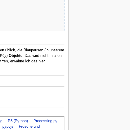
nen üblich, die Blaupausen (in unserem
illy
)
Objekte
. Das wird nicht in allen
ren, erwähne ich das hier.
ng
P5 (Python)
Processing.py
pyp5js
Frösche und