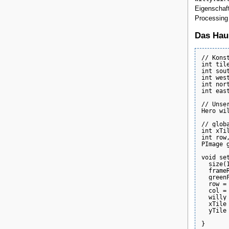
Eigenschaft
Processing
Das Ha
// Konst
int tile
int sout
int west
int nort
int east
// Unser
Hero wil
// globa
int xTil
int row,
PImage g
void set
  size(1
  frameR
  green
  row = 
  col = 
  willy
  xTile
  yTile 
}
