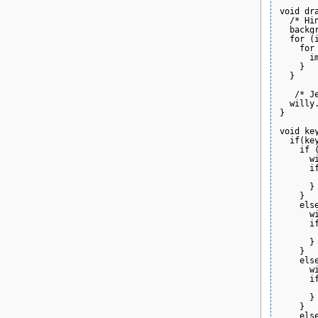
void dra
  /* Hin
  backgr
  for (
    for
      i
    }

  }

   /* Je
  willy.
}

void key
  if(key
    if (
      wi
      if
        
      }

    }

    else
      wi
      if
        
      }

    }

    else
      wi
      if
        
      }

    }

    else