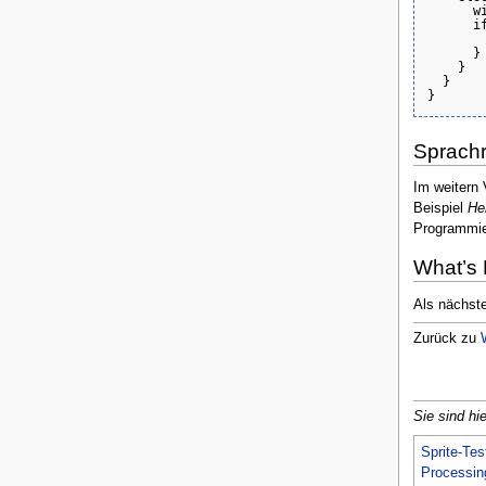
      wi
      if
        
      }

    }

  }

Sprach
Im weitern 
Beispiel
He
Programmier
What’s 
Als nächste
Zurück zu
Sie sind hie
Sprite-Tes
Processi