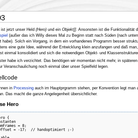
03
 ist jetzt unser Held
(Hero)
und ein
Objekt]]
. Ansonsten ist die Funktionalitä
spiel
(außer das ich Willy dieses Mal zu Beginn statt nach Süden (nach unte
t habe). Solch ein Vorgang, in dem ein vorhandenes Programm besser struktur
tens eine gute Idee, während der Entwicklung klein anzufangen und daß man
rst einmal konsolidiert und sich die notwendigen Objekt- und Klassenstrukture
ter habe ich verzichtet. Das benötigen wir momentan nicht mehr, in späteren
r Veranschaulichung noch einmal über unser Spielfeld legen.
llcode
nnen in
Processing
auch im Hauptprgramm stehen, per Konvention legt man ab
n. Das macht die ganze Angelegenheit übersichtlicher.
sse Hero
ro {

stanten

mFrames = 8;

Offset = -17;  // handoptimiert ;-)

able
