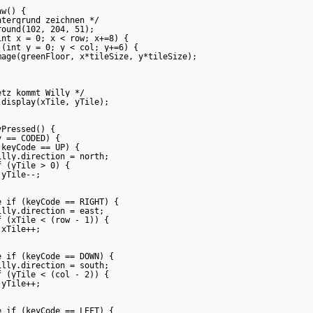
w() {

tergrund zeichnen */

ound(102, 204, 51);

int x = 0; x < row; x+=8) {

 (int y = 0; y < col; y+=6) {

mage(greenFloor, x*tileSize, y*tileSize);

tz kommt Willy */

display(xTile, yTile);

Pressed() {

 == CODED) {

keyCode == UP) {

lly.direction = north;

 (yTile > 0) {

yTile--;

 if (keyCode == RIGHT) {

lly.direction = east;

 (xTile < (row - 1)) {

xTile++;

 if (keyCode == DOWN) {

lly.direction = south;

 (yTile < (col - 2)) {

yTile++;

 if (keyCode == LEFT) {
