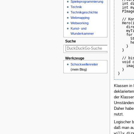
Spieleprogrammierung
  int di
Technik
  int my
  PImag
Technikgeschichte
Webmapping
  // Kon
  Hero(i
Webworking
    dir
Kunst- und
    myTi
Wunderkammer
    for
      S
Suche
      h
    }

  }

  // bi
Werkzeuge
  void d
Schockwellenreiter
    ima
(mein Blog)
  }

Klassen in
deklarierte
der Klassen
Umständen F
Daher habe 
nutzt.
Logischer 
daß man au
willy.dir