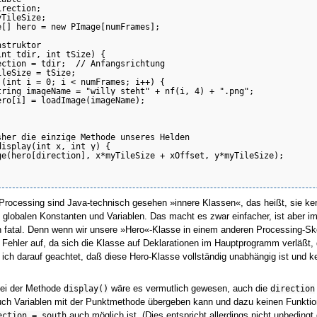
rection;

TileSize;

e[] hero = new PImage[numFrames];

struktor

nt tdir, int tSize) {

ection = tdir;  // Anfangsrichtung

leSize = tSize;

 (int i = 0; i < numFrames; i++) {

tring imageName = "willy_steht" + nf(i, 4) + ".png";

ero[i] = loadImage(imageName);

sher die einzige Methode unseres Helden

isplay(int x, int y) {

ge(hero[direction], x*myTileSize + xOffset, y*myTileSize);

 Processing sind Java-technisch gesehen »innere Klassen«, das heißt, sie 
n globalen Konstanten und Variablen. Das macht es zwar einfacher, ist aber i
 fatal. Denn wenn wir unsere »Hero«-Klasse in einem anderen Processing-Ske
ehler auf, da sich die Klasse auf Deklarationen im Hauptprogramm verläßt, 
ich darauf geachtet, daß diese Hero-Klasse vollständig unabhängig ist und kei
bei der Methode
display()
wäre es vermutlich gewesen, auch die
direction
ch Variablen mit der Punktmethode übergeben kann und dazu keinen Funktion
ection = south
auch möglich ist. (Dies entspricht allerdings nicht unbedingt 