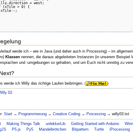
lly.direction = west;

 (xTile > 0) {

xTile--;

regelung
Verlauf werde ich – wie in Java (und daher auch in Processing) – im allgemei
ro
)
Klassen
nennen, die daraus abgeleiteten Instanzen (in unserem Beispiel
W
sprachen und -umgebungen so gehalten, und um Euch nicht unnötig zu verwir
Next?
s werde ich Willy das richtige Laufen beibringen.
Willy 02
.
r:
Start
→
Programmierung
→
Creative Coding
→
Processing
→ willy03.txt
t
Making Things Talk
unlekkerLib
Getting Started with Arduino
Wiri
ngJS
P5.js
Py5
Mandelbrötchen
Bitpattern
Turtle
iProcessing