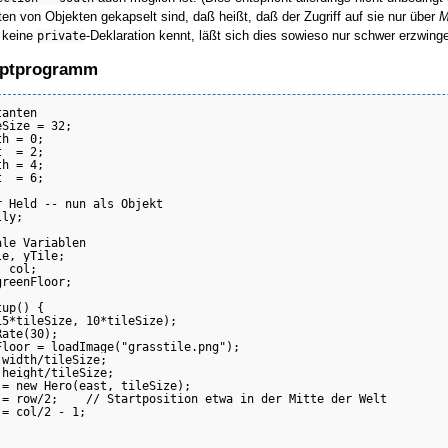
en von Objekten gekapselt sind, daß heißt, daß der Zugriff auf sie nur über
M
 keine
private
-Deklaration kennt, läßt sich dies sowieso nur schwer erzwinge
uptprogramm
anten

Size = 32;

h = 0;

  = 2;

h = 4;

  = 6;

 Held -- nun als Objekt

ly;

le Variablen

e, yTile;

 col;

reenFloor;

up() {

5*tileSize, 10*tileSize);

ate(30);

Floor = loadImage("grasstile.png");

width/tileSize;

height/tileSize;

 = new Hero(east, tileSize);

 = row/2;    // Startposition etwa in der Mitte der Welt

= col/2 - 1;
