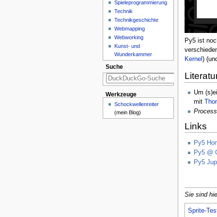
Spieleprogrammierung
Technik
Technikgeschichte
Webmapping
Webworking
Py5 ist noc
Kunst- und
verschieden
Wunderkammer
Kernel
) (u
Suche
Literatu
Um (s)e
Werkzeuge
mit
Tho
Schockwellenreiter
Process
(mein Blog)
Links
Py5 Ho
Py5 @ 
Py5 Jup
Sie sind hie
Sprite-Tes