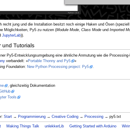
h recht jung und die Installation besitzt noch einige Haken und Ösen (speziell
e Möglichkeiten, Py5 zu nutzen (
Module Mode
,
Class Mode
und
Imported M
nd
JupyterLab
)).
r und Tutorials
iner Py5-Entwicklungsumgebung eine ähnliche Anmutung wie die Processing-
nny
verbandelt: »
Portable Thonny and Py5
«
ing Foundation
:
New Python Processing project: Py5
.
me
, gleichzeitig Dokumentation
GitHub
yter Tools
r:
Start
→
Programmierung
→
Creative Coding
→
Processing
→ py5.txt
t
Making Things Talk
unlekkerLib
Getting Started with Arduino
Wiri