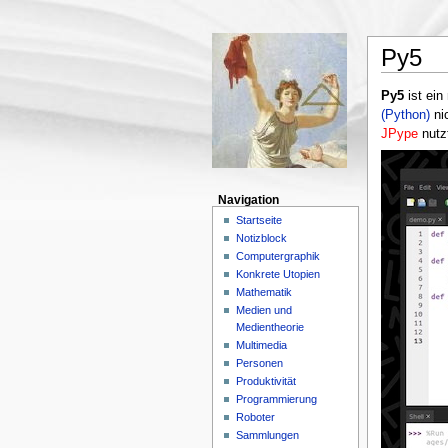
Py5
Py5
ist ein
(Python)
nic
JPype
nutz
Navigation
Startseite
Notizblock
Computergraphik
Konkrete Utopien
Mathematik
Medien und
Medientheorie
Multimedia
Personen
Produktivität
Programmierung
Roboter
Sammlungen