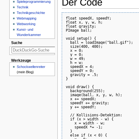
Der Code
Spieleprogrammierung
Technik
Technikgeschichte
float speedX, speedY;

Webmapping
float x, y, w, h;

Webworking
float gravity;

Kunst- und
PImage ball;

Wunderkammer
void setup() {

  ball = loadImage("ball.gif");

Suche
  size(400, 400);

  x = 0;

  y = 0;

  w = 49;

Werkzeuge
  h = w;

  speedX = 4;

Schockwellenreiter
  speedY = 0;

(mein Blog)
  gravity = .5;

}

void draw() {

  background(255);

  image(ball, x, y, w, h);

  x += speedX;

  speedY += gravity;

  y += speedY;

  // Kollisions-Detektion:

  if (x > width - w) {

    x = width - w;

    speedX *= -1;

  }

  else if (x < 0) {
