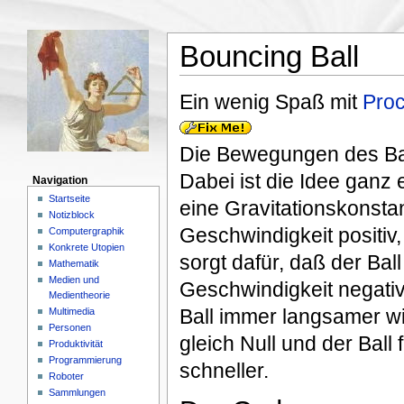
Bouncing Ball
Ein wenig Spaß mit
Pro
Die Bewegungen des Ball
Dabei ist die Idee ganz 
Navigation
Startseite
eine Gravitationskonstant
Notizblock
Geschwindigkeit positiv
Computergraphik
Konkrete Utopien
sorgt dafür, daß der Ball 
Mathematik
Medien und
Geschwindigkeit negativ
Medientheorie
Ball immer langsamer wi
Multimedia
Personen
gleich Null und der Ball
Produktivität
Programmierung
schneller.
Roboter
Sammlungen