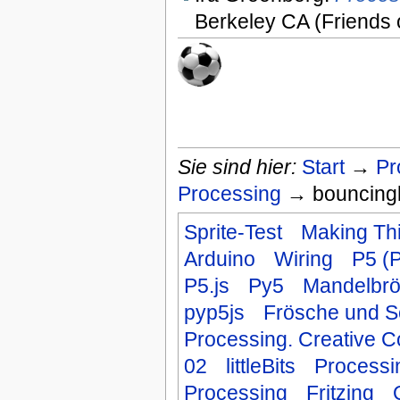
Berkeley CA (Friends 
Sie sind hier:
Start
→
Pr
Processing
→ bouncingba
Sprite-Test
Making Thi
Arduino
Wiring
P5 (
P5.js
Py5
Mandelbrö
pyp5js
Frösche und S
Processing. Creative C
02
littleBits
Processin
Processing
Fritzing