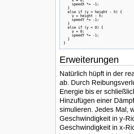
    x = 0;

    speedX *= -1;

  }

  else if (y > height - h) {

    y = height - h;

    speedY *= -1;

  }

  else if (y < 0) {

    y = 0;

    speedY *= -1;

  }

Erweiterungen
Natürlich hüpft in der re
ab. Durch Reibungsverl
Energie bis er schließlic
Hinzufügen einer Dämpf
simulieren. Jedes Mal, 
Geschwindigkeit in y-R
Geschwindigkeit in x-Ric