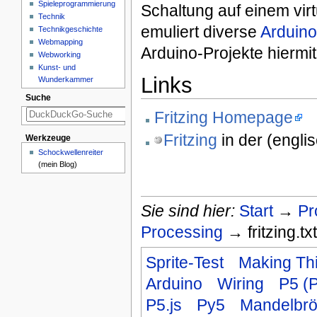
Spieleprogrammierung
Schaltung auf einem virtu
Technik
emuliert diverse
Arduino
Technikgeschichte
Webmapping
Arduino-Projekte hiermit 
Webworking
Kunst- und
Links
Wunderkammer
Suche
Fritzing Homepage
Fritzing
in der (engli
Werkzeuge
Schockwellenreiter
(mein Blog)
Sie sind hier:
Start
→
Pr
Processing
→ fritzing.txt
Sprite-Test
Making Thi
Arduino
Wiring
P5 (
P5.js
Py5
Mandelbrö