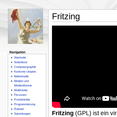
Fritzing
Navigation
Startseite
Notizblock
Computergraphik
Konkrete Utopien
Mathematik
Medien und
Medientheorie
Multimedia
Personen
Produktivität
Programmierung
Roboter
Fritzing
(GPL) ist ein vi
Sammlungen