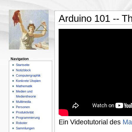
Arduino 101 -- 
Navigation
Startseite
Notizblock
Computergraphik
Konkrete Utopien
Mathematik
Medien und
Medientheorie
Multimedia
Personen
Produktivität
Programmierung
Ein Videotutorial des
Ma
Roboter
Sammlungen