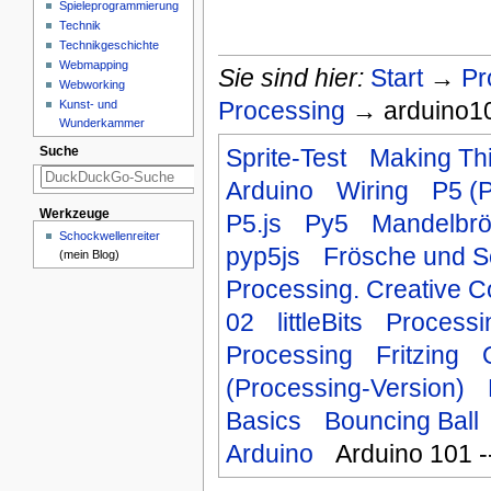
Spieleprogrammierung
Technik
Technikgeschichte
Webmapping
Sie sind hier:
Start
→
Pr
Webworking
Processing
→ arduino10
Kunst- und
Wunderkammer
Sprite-Test
Making Thi
Suche
Arduino
Wiring
P5 (
Werkzeuge
P5.js
Py5
Mandelbrö
Schockwellenreiter
pyp5js
Frösche und S
(mein Blog)
Processing. Creative C
02
littleBits
Processin
Processing
Fritzing
(Processing-Version)
Basics
Bouncing Ball
Arduino
Arduino 101 