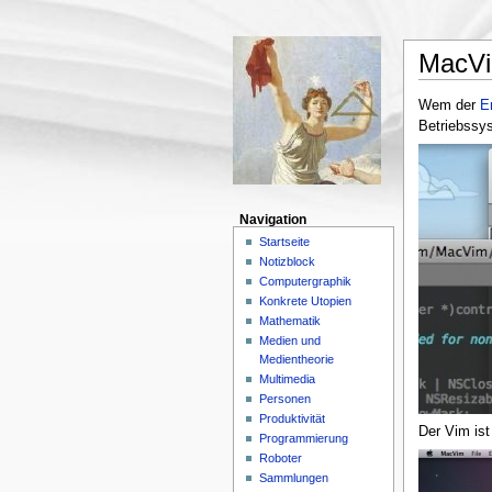
MacV
Wem der
E
Betriebssyst
Navigation
Startseite
Notizblock
Computergraphik
Konkrete Utopien
Mathematik
Medien und
Medientheorie
Multimedia
Personen
Produktivität
Der Vim ist
Programmierung
Roboter
Sammlungen