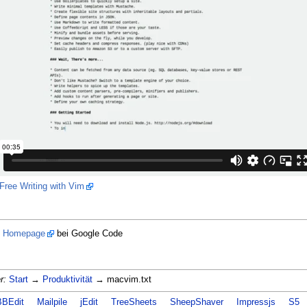
 Free Writing with Vim
 Homepage
bei Google Code
r:
Start
→
Produktivität
→ macvim.txt
BBEdit
Mailpile
jEdit
TreeSheets
SheepShaver
Impressjs
S5