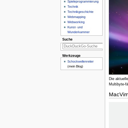
Spieleprogrammierung
Technik
Technikgeschichte
Webmapping
Webworking
Kunst- und
Wunderkammer
Suche
Werkzeuge
Schockwellenreiter
(mein Blog)
Die aktuell
Multibyte-f
MacVim